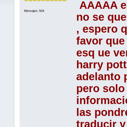
AAAAA es
Mensajes: 504
no se que
, espero 
favor que
esq ue ve
harry pott
adelanto 
pero solo
informaci
las pondr
traducir 