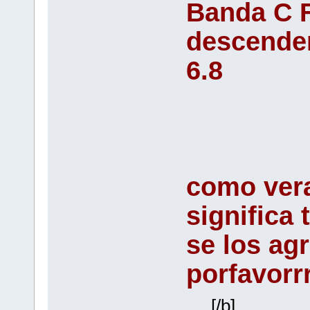
Banda C F
descenden
6.8
como vera
significa 
se los ag
porfavorrrr
[/b]