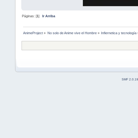
Páginas: [
1
]
Ir Arriba
AnimeProject
»
No solo de Anime vive el Hombre
»
Infiernetica y tecnología
SMF 2.0.1