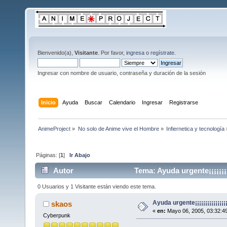
Bienvenido(a),
Visitante
. Por favor,
ingresa
o
regístrate
.
Ingresar con nombre de usuario, contraseña y duración de la sesión
Inicio
Ayuda
Buscar
Calendario
Ingresar
Registrarse
AnimeProject
»
No solo de Anime vive el Hombre
»
Infiernetica y tecnología
Páginas: [
1
]
Ir Abajo
Autor
Tema: Ayuda urgente¡¡¡¡¡¡¡¡¡
0 Usuarios y 1 Visitante están viendo este tema.
Ayuda urgente¡¡¡¡¡¡¡¡¡¡¡¡¡¡¡¡¡
skaos
«
en:
Mayo 06, 2005, 03:32:4
Cyberpunk