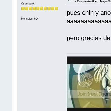
«
Respuesta #2 en:
Mayo 06,
Cyberpunk
pues chin y ano
Mensajes: 504
aaaaaaaaaaaa
pero gracias d