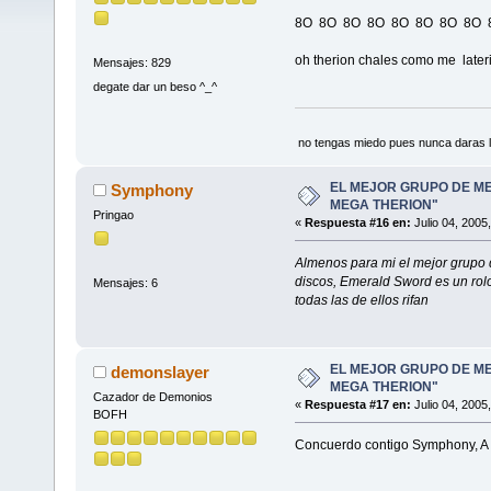
8O 8O 8O 8O 8O 8O 8O 8O
oh therion chales como me lateria 
Mensajes: 829
degate dar un beso ^_^
no tengas miedo pues nunca daras l
EL MEJOR GRUPO DE ME
Symphony
MEGA THERION"
Pringao
«
Respuesta #16 en:
Julio 04, 2005
Almenos para mi el mejor grupo 
discos, Emerald Sword es un rolo
Mensajes: 6
todas las de ellos rifan
EL MEJOR GRUPO DE ME
demonslayer
MEGA THERION"
Cazador de Demonios
«
Respuesta #17 en:
Julio 04, 2005
BOFH
Concuerdo contigo Symphony, A m