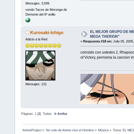
Mensajes: 3,599
vendo Tacos de Moronga de
Demonio del 6º anillo
EL MEJOR GRUPO DE ME
Kurosaki-Ichigo
MEGA THERION"
Adicto a la Red
«
Respuesta #18 en:
Julio 05, 2005
coinsido con ustedes 2, Rhapsod
of Victory, perrisima la cancion \
Mensajes: 131
Páginas:
1
[
2
]
Todos
Ir Arriba
AnimeProject
»
No solo de Anime vive el Hombre
»
Música
»
Tema:
EL ME