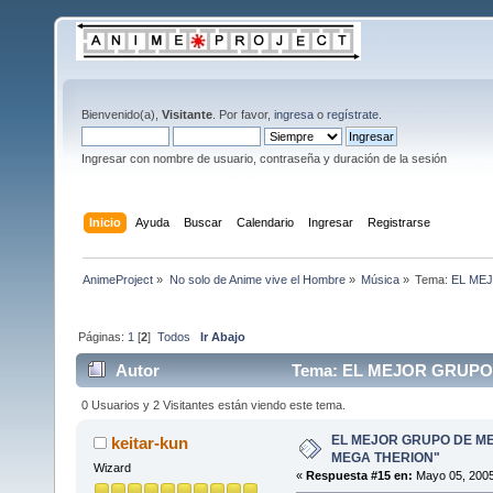
Bienvenido(a),
Visitante
. Por favor,
ingresa
o
regístrate
.
Ingresar con nombre de usuario, contraseña y duración de la sesión
Inicio
Ayuda
Buscar
Calendario
Ingresar
Registrarse
AnimeProject
»
No solo de Anime vive el Hombre
»
Música
»
Tema:
EL ME
Páginas:
1
[
2
]
Todos
Ir Abajo
Autor
Tema: EL MEJOR GRUPO 
veces)
0 Usuarios y 2 Visitantes están viendo este tema.
EL MEJOR GRUPO DE ME
keitar-kun
MEGA THERION"
Wizard
«
Respuesta #15 en:
Mayo 05, 2005