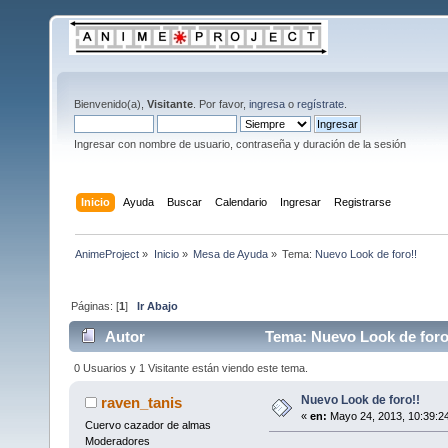
Bienvenido(a),
Visitante
. Por favor,
ingresa
o
regístrate
.
Ingresar con nombre de usuario, contraseña y duración de la sesión
Inicio
Ayuda
Buscar
Calendario
Ingresar
Registrarse
AnimeProject
»
Inicio
»
Mesa de Ayuda
»
Tema:
Nuevo Look de foro!!
Páginas: [
1
]
Ir Abajo
Autor
Tema: Nuevo Look de foro!
0 Usuarios y 1 Visitante están viendo este tema.
Nuevo Look de foro!!
raven_tanis
«
en:
Mayo 24, 2013, 10:39:2
Cuervo cazador de almas
Moderadores