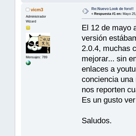
Re:Nuevo Look de foro!!
vicm3
«
Respuesta #1 en:
Mayo 25,
Administrador
Wizard
El 12 de mayo a
versión estábam
2.0.4, muchas 
mejorar... sin 
Mensajes: 789
enlaces a youtu
conciencia una 
nos reporten cu
Es un gusto ve
Saludos.