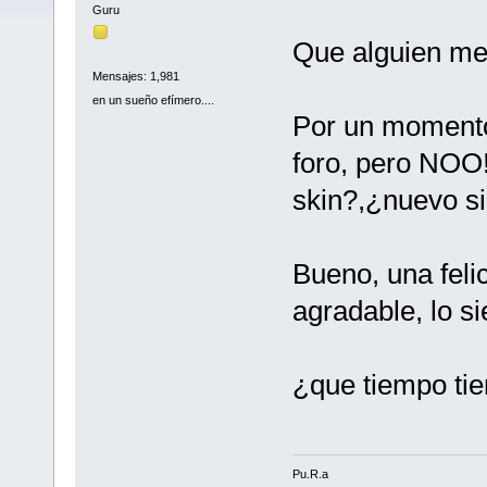
Guru
Que alguien me
Mensajes: 1,981
en un sueño efímero....
Por un momento
foro, pero NOO!
skin?,¿nuevo s
Bueno, una felic
agradable, lo s
¿que tiempo ti
Pu.R.a