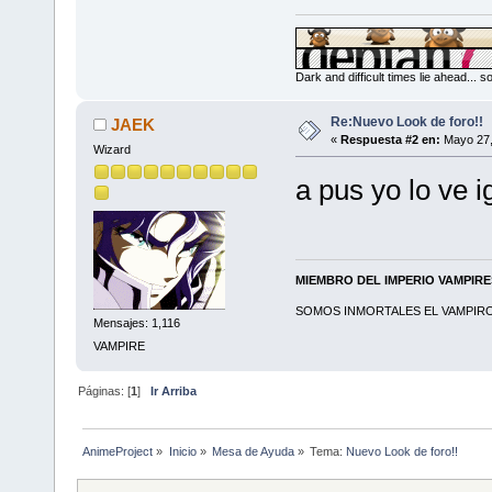
Dark and difficult times lie ahead... 
Re:Nuevo Look de foro!!
JAEK
«
Respuesta #2 en:
Mayo 27,
Wizard
a pus yo lo ve i
MIEMBRO DEL IMPERIO VAMPIR
SOMOS INMORTALES EL VAMPIRO 
Mensajes: 1,116
VAMPIRE
Páginas: [
1
]
Ir Arriba
AnimeProject
»
Inicio
»
Mesa de Ayuda
»
Tema:
Nuevo Look de foro!!