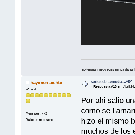
no tengas miedo pues nunca daras l
series de comedia....^0^
hayimemaishte
«
Respuesta #13 en:
Abril 26
Wizard
Por ahi salio u
como se llaman
Mensajes: 772
hizo el mismo b
Rulito es mi tesoro
muchos de los 