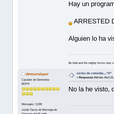
Hay un programa
ARRESTED 
Alguien lo ha vi
Be bold and the mighty forces may c
series de comedia....^0^
demonslayer
«
Respuesta #14 en:
Abril 26
Cazador de Demonios
BOFH
No la he visto, 
Mensajes: 3,599
vendo Tacos de Moronga de
Demonio del 6º anillo