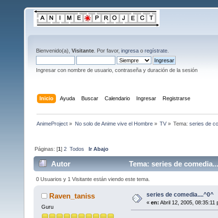
Bienvenido(a),
Visitante
. Por favor,
ingresa
o
regístrate
.
Ingresar con nombre de usuario, contraseña y duración de la sesión
Inicio
Ayuda
Buscar
Calendario
Ingresar
Registrarse
AnimeProject
»
No solo de Anime vive el Hombre
»
TV
»
Tema:
series de co
Páginas: [
1
]
2
Todos
Ir Abajo
Autor
Tema: series de comedia..
0 Usuarios y 1 Visitante están viendo este tema.
series de comedia....^0^
Raven_taniss
«
en:
Abril 12, 2005, 08:35:11
Guru