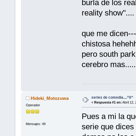
burla de los rea
reality show"....
que me dicen--- 
chistosa heheh
pero south park
cerebro mas.....
series de comedia....^0^
Hideki_Motozuwa
«
Respuesta #1 en:
Abril 12,
Operador
Pues a mi la qu
Mensajes: 49
serie que dices 