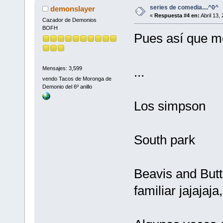
series de comedia....^0^
demonslayer
«
Respuesta #4 en:
Abril 13,
Cazador de Demonios
BOFH
Pues así que me
...
Mensajes: 3,599
vendo Tacos de Moronga de
Demonio del 6º anillo
Los simpson
South park
Beavis and But
familiar jajajaja