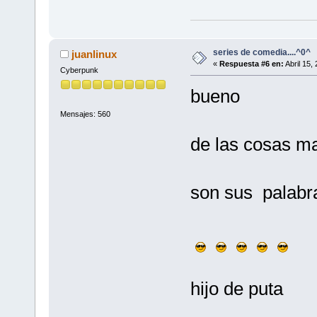
series de comedia....^0^
juanlinux
«
Respuesta #6 en:
Abril 15,
Cyberpunk
bueno
Mensajes: 560
de las cosas ma
son sus palabr
hijo de puta