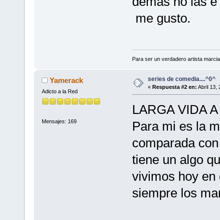
demas no las e 
me gusto.
Para ser un verdadero artista marcial
series de comedia....^0^
Yamerack
«
Respuesta #2 en:
Abril 13,
Adicto a la Red
LARGA VIDA 
Mensajes: 169
Para mi es la m
comparada con 
tiene un algo q
vivimos hoy en 
siempre los ma