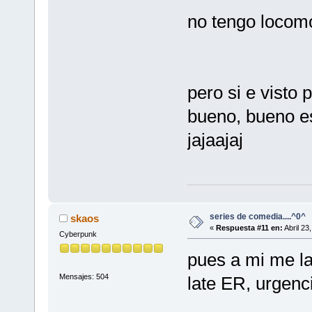
no tengo locomot
pero si e visto 
bueno, bueno es
jajaajaj
series de comedia....^0^
skaos
«
Respuesta #11 en:
Abril 23
Cyberpunk
pues a mi me la
Mensajes: 504
late ER, urgen