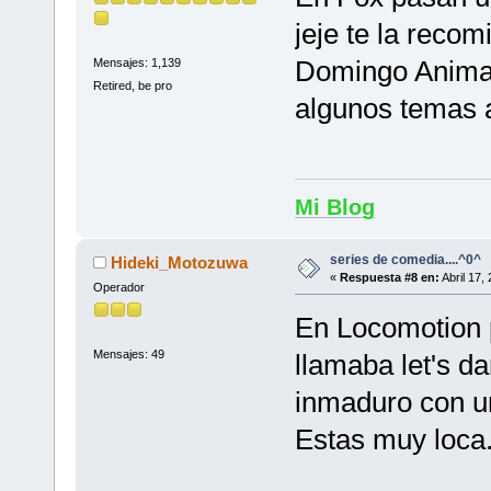
jeje te la reco
Domingo Animado
Mensajes: 1,139
Retired, be pro
algunos temas 
Mi Blog
series de comedia....^0^
Hideki_Motozuwa
«
Respuesta #8 en:
Abril 17,
Operador
En Locomotion 
Mensajes: 49
llamaba let's d
inmaduro con un
Estas muy loca