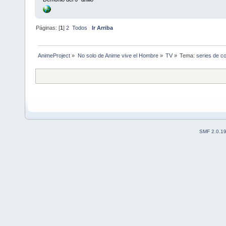
Páginas: [
1
]
2
Todos
Ir Arriba
AnimeProject
»
No solo de Anime vive el Hombre
»
TV
»
Tema:
series de co
SMF 2.0.1