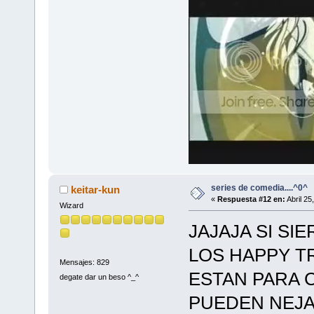
series de comedia....^0^
keitar-kun
«
Respuesta #12 en:
Abril 25
Wizard
JAJAJA SI SI
LOS HAPPY T
Mensajes: 829
ESTAN PARA CA
degate dar un beso ^_^
PUEDEN NEJA