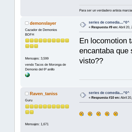
Para ser un verdadero artista marcial
series de comedia....^0^
demonslayer
«
Respuesta #9 en:
Abril 20,
Cazador de Demonios
BOFH
En locomotion 
encantaba que s
visto??
Mensajes: 3,599
vendo Tacos de Moronga de
Demonio del 6º anillo
series de comedia....^0^
Raven_taniss
«
Respuesta #10 en:
Abril 20
Guru
Mensajes: 1,671