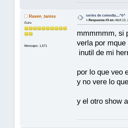
series de comedia....^0^
Raven_taniss
«
Respuesta #3 en:
Abril 13,
Guru
mmmmmm, si pe
verla por mque 
Mensajes: 1,671
inutil de mi he
por lo que veo 
y no vere lo que
y el otro show a