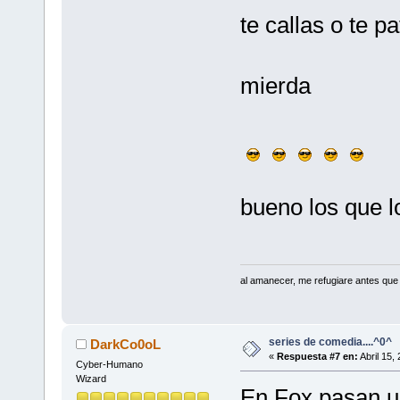
te callas o te p
mierda
bueno los que lo
al amanecer, me refugiare antes que
series de comedia....^0^
DarkCo0oL
«
Respuesta #7 en:
Abril 15,
Cyber-Humano
Wizard
En Fox pasan u