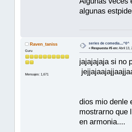
Algunas veces 
algunas estpide
series de comedia....^0^
Raven_taniss
«
Respuesta #5 en:
Abril 13,
Guru
jajajajaja si no
jejjajaajajjaajja
Mensajes: 1,671
dios mio denle 
mostrarno que la
en armonia....