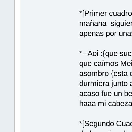
*[Primer cuadro
mañana siguie
apenas por una
*--Aoi :{que su
que caímos Mei
asombro {esta c
durmiera junto a
acaso fue un be
haaa mi cabeza
*[Segundo Cuad