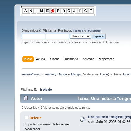
Bienvenido(a),
Visitante
. Por favor,
ingresa
o
regístrate
.
Ingresar con nombre de usuario, contraseña y duración de la sesión
Inicio
Ayuda
Buscar
Calendario
Ingresar
Registrarse
AnimeProject
»
Anime y Manga
»
Manga
(Moderador:
krizar
) »
Tema:
Una h
Páginas: [
1
]
Ir Abajo
Autor
Tema: Una historia "origi
0 Usuarios y 1 Visitante están viendo este tema.
Una historia "original"(e
krizar
«
en:
Julio 04, 2005, 01:02:56
El poderoso señor de las almas
Moderador