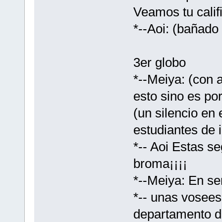
Veamos tu calif
*--Aoi: (bañado
3er globo
*--Meiya: (con 
esto sino es po
(un silencio en 
estudiantes de 
*-- Aoi Estas s
broma¡¡¡¡
*--Meiya: En se
*-- unas vosees 
departamento d