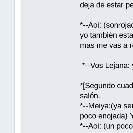
deja de estar p
*--Aoi: (sonroja
yo también esta
mas me vas a r
*--Vos Lejana: 
*[Segundo cuadr
salón.
*--Meiya:(ya se
poco enojada) 
*--Aoi: (un poc