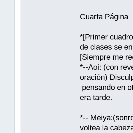
Cuarta Página
*[Primer cuadro
de clases se en
[Siempre me re
*--Aoi: (con re
oración) Discul
pensando en ot
era tarde.
*-- Meiya:(sonr
voltea la cabez