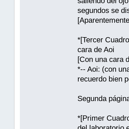
saliendo del oj
segundos se dis
[Aparentemente
*[Tercer Cuadro
cara de Aoi
[Con una cara d
*-- Aoi: (con un
recuerdo bien 
Segunda página
*[Primer Cuadro
del laboratorio