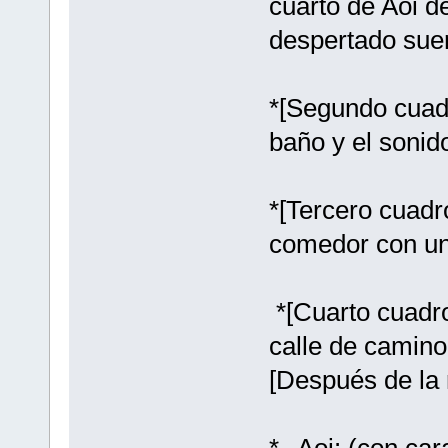
cuarto de Aoi d
despertado sue
*[Segundo cuad
baño y el sonid
*[Tercero cuadr
comedor con un
*[Cuarto cuadr
calle de camino
[Después de la 
*--Aoi: (con ca