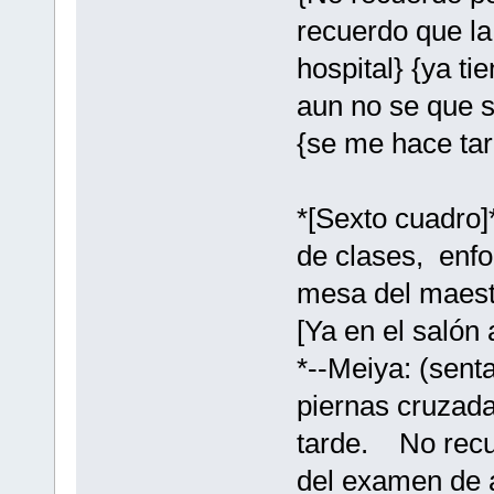
recuerdo que la
hospital} {ya t
aun no se que si
{se me hace tar
*[Sexto cuadro]
de clases, enf
mesa del maestr
[Ya en el salón
*--Meiya: (sent
piernas cruzada
tarde. No recu
del examen de 