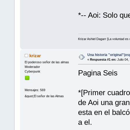
*-- Aoi: Solo qu
Krizar Ashiel Dagarr [La voluntad es m
Una historia "original"(e
krizar
«
Respuesta #1 en:
Julio 04,
El poderoso señor de las almas
Moderador
Pagina Seis
Cyberpunk
Mensajes: 569
*[Primer cuadro
&quot;El señor de las Almas
de Aoi una gran
esta en el balc
a el.