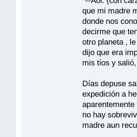
*--Aoi: (con car
que mi madre me
donde nos conoc
decirme que ten
otro planeta , l
dijo que era im
mis tíos y salió,
Días depuse sal
expedición a he
aparentemente 
no hay sobreviv
madre aun recu