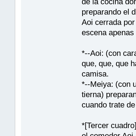
de la cocina do
preparando el d
Aoi cerrada por
escena apenas 
*--Aoi: (con ca
que, que, que h
camisa.
*--Meiya: (con 
tierna) prepara
cuando trate de 
*[Tercer cuadro
el comedor Aoi 