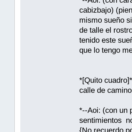
cabizbajo) (pie
mismo sueño si
de talle el rost
tenido este su
que lo tengo me
*[Quito cuadro]
calle de camino
*--Aoi: (con un
sentimientos no
{No recuerdo po