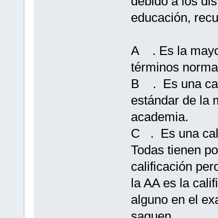
debido a los dis
educación, rec
A . Es la mayor
términos norma
B . Es una cali
estándar de la 
academia.
C . Es una cali
Todas tienen po
calificación pe
la AA es la cali
alguno en el ex
saquen.