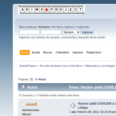
Bienvenido(a),
Visitante
. Por favor,
ingresa
o
regístrate
.
Ingresar con nombre de usuario, contraseña y duración de la sesión
Inicio
Ayuda
Buscar
Calendario
Ingresar
Registrarse
AnimeProject
»
No solo de Anime vive el Hombre
»
Infiernetica y tecnología
Páginas: [
1
]
Ir Abajo
Autor
Tema: Hacker pidió US50,0
0 Usuarios y 1 Visitante están viendo este tema.
Hacker pidió US50,000 a 
vicm3
código
Administrador
«
en:
Febrero 08, 2012, 02:24:29 pm
Wizard