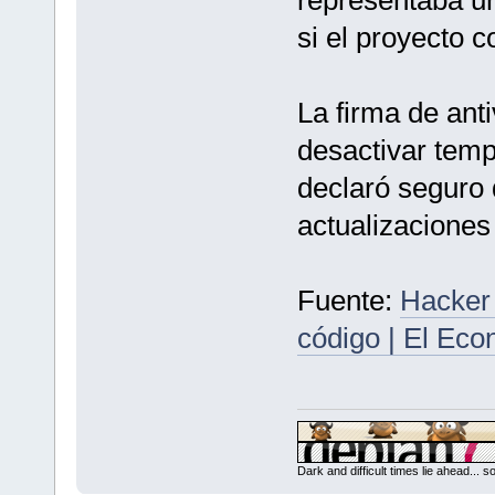
si el proyecto c
La firma de anti
desactivar tem
declaró seguro 
actualizaciones 
Fuente:
Hacker 
código | El Eco
Dark and difficult times lie ahead... 