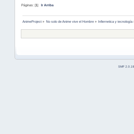
Páginas: [
1
]
Ir Arriba
AnimeProject
»
No solo de Anime vive el Hombre
»
Infiernetica y tecnología
SMF 2.0.1