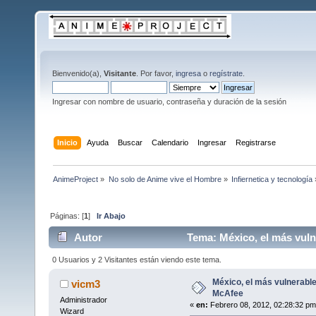
Bienvenido(a),
Visitante
. Por favor,
ingresa
o
regístrate
.
Ingresar con nombre de usuario, contraseña y duración de la sesión
Inicio
Ayuda
Buscar
Calendario
Ingresar
Registrarse
AnimeProject
»
No solo de Anime vive el Hombre
»
Infiernetica y tecnología
Páginas: [
1
]
Ir Abajo
Autor
Tema: México, el más vuln
0 Usuarios y 2 Visitantes están viendo este tema.
México, el más vulnerable
vicm3
McAfee
Administrador
«
en:
Febrero 08, 2012, 02:28:32 pm
Wizard