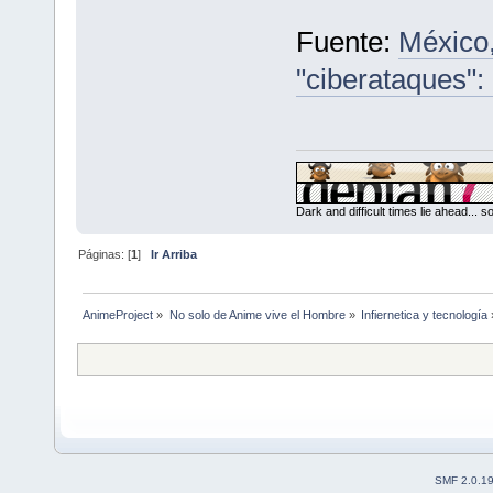
Fuente:
México,
"ciberataques":
Dark and difficult times lie ahead... 
Páginas: [
1
]
Ir Arriba
AnimeProject
»
No solo de Anime vive el Hombre
»
Infiernetica y tecnología
SMF 2.0.1