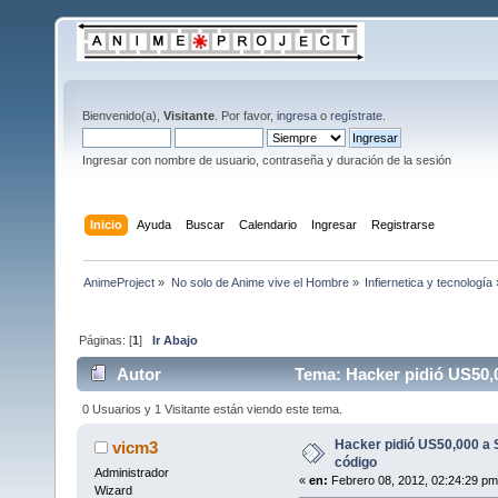
Bienvenido(a),
Visitante
. Por favor,
ingresa
o
regístrate
.
Ingresar con nombre de usuario, contraseña y duración de la sesión
Inicio
Ayuda
Buscar
Calendario
Ingresar
Registrarse
AnimeProject
»
No solo de Anime vive el Hombre
»
Infiernetica y tecnología
Páginas: [
1
]
Ir Abajo
Autor
Tema: Hacker pidió US50,0
0 Usuarios y 1 Visitante están viendo este tema.
Hacker pidió US50,000 a 
vicm3
código
Administrador
«
en:
Febrero 08, 2012, 02:24:29 pm
Wizard