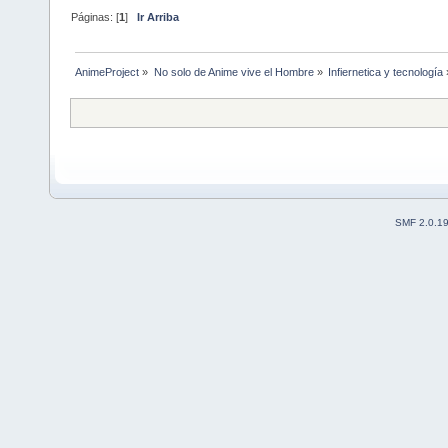
Páginas: [
1
]
Ir Arriba
AnimeProject
»
No solo de Anime vive el Hombre
»
Infiernetica y tecnología
SMF 2.0.1