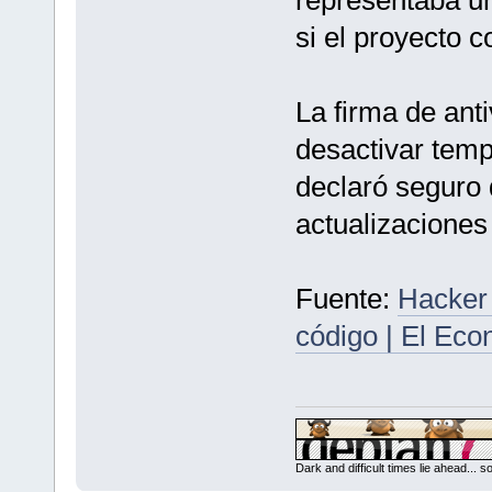
si el proyecto c
La firma de anti
desactivar tem
declaró seguro 
actualizaciones 
Fuente:
Hacker 
código | El Eco
Dark and difficult times lie ahead... 