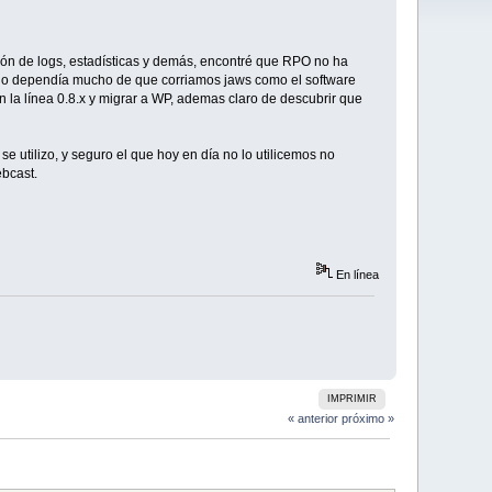
sión de logs, estadísticas y demás, encontré que RPO no ha
ado dependía mucho de que corriamos jaws como el software
n la línea 0.8.x y migrar a WP, ademas claro de descubrir que
e utilizo, y seguro el que hoy en día no lo utilicemos no
ebcast.
En línea
IMPRIMIR
« anterior
próximo »