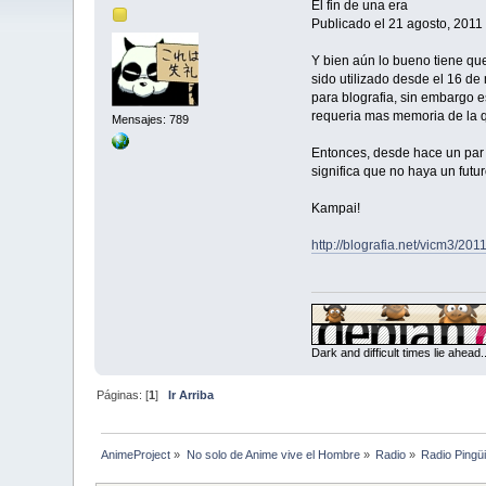
El fin de una era
Publicado el 21 agosto, 2011
Y bien aún lo bueno tiene que
sido utilizado desde el 16 d
para blografia, sin embargo e
requeria mas memoria de la q
Mensajes: 789
Entonces, desde hace un par d
significa que no haya un fut
Kampai!
http://blografia.net/vicm3/201
Dark and difficult times lie ahead
Páginas: [
1
]
Ir Arriba
AnimeProject
»
No solo de Anime vive el Hombre
»
Radio
»
Radio Pingü