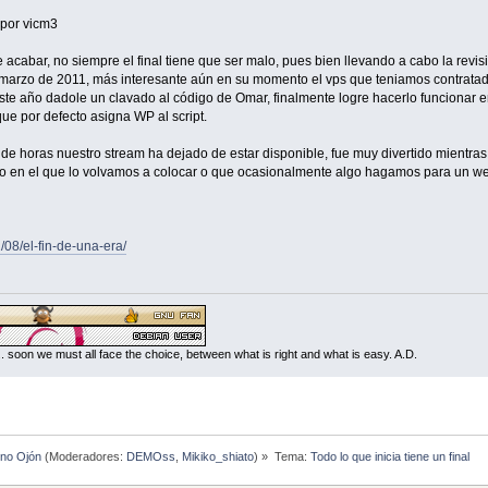
 por vicm3
 acabar, no siempre el final tiene que ser malo, pues bien llevando a cabo la revi
e marzo de 2011, más interesante aún en su momento el vps que teniamos contrat
ste año dadole un clavado al código de Omar, finalmente logre hacerlo funcionar e
ue por defecto asigna WP al script.
e horas nuestro stream ha dejado de estar disponible, fue muy divertido mientras s
uro en el que lo volvamos a colocar o que ocasionalmente algo hagamos para un w
1/08/el-fin-de-una-era/
... soon we must all face the choice, between what is right and what is easy. A.D.
ino Ojón
(Moderadores:
DEMOss
,
Mikiko_shiato
) »
Tema:
Todo lo que inicia tiene un final