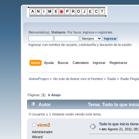
Bienvenido(a),
Visitante
. Por favor,
ingresa
o
regístrate
.
Ingresar con nombre de usuario, contraseña y duración de la sesión
Inicio
Ayuda
Buscar
Calendario
Ingresar
Registrarse
AnimeProject
»
No solo de Anime vive el Hombre
»
Radio
»
Radio Pingü
Páginas: [
1
]
Ir Abajo
Autor
Tema: Todo lo que inicia
0 Usuarios y 1 Visitante están viendo este tema.
Todo lo que inicia tiene
vicm3
«
en:
Agosto 21, 2011, 08
Administrador
Wizard