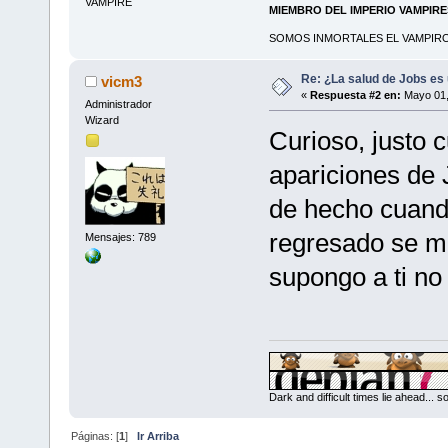
VAMPIRE
MIEMBRO DEL IMPERIO VAMPIR
SOMOS INMORTALES EL VAMPIRO 
Re: ¿La salud de Jobs es
vicm3
«
Respuesta #2 en:
Mayo 01,
Administrador
Wizard
Curioso, justo 
apariciones de 
de hecho cuand
regresado se mo
Mensajes: 789
supongo a ti no
Dark and difficult times lie ahead... 
Páginas: [
1
]
Ir Arriba