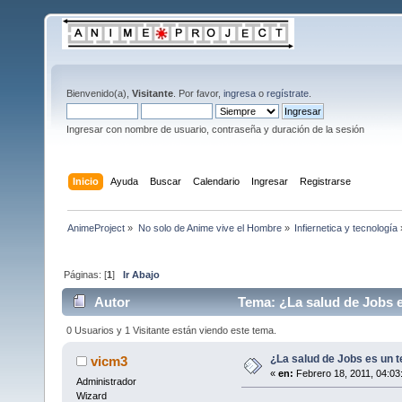
Bienvenido(a),
Visitante
. Por favor,
ingresa
o
regístrate
.
Ingresar con nombre de usuario, contraseña y duración de la sesión
Inicio
Ayuda
Buscar
Calendario
Ingresar
Registrarse
AnimeProject
»
No solo de Anime vive el Hombre
»
Infiernetica y tecnología
Páginas: [
1
]
Ir Abajo
Autor
Tema: ¿La salud de Jobs e
0 Usuarios y 1 Visitante están viendo este tema.
¿La salud de Jobs es un 
vicm3
«
en:
Febrero 18, 2011, 04:03
Administrador
Wizard