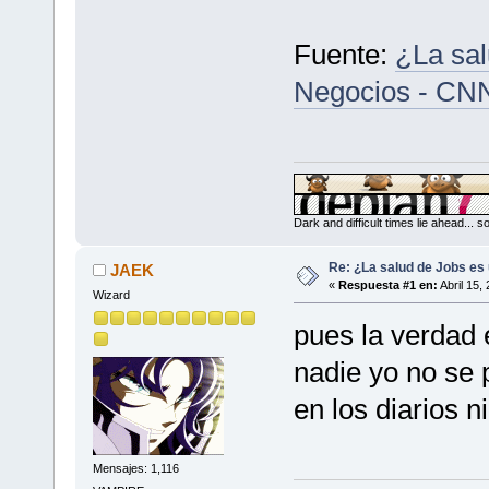
Fuente:
¿La sal
Negocios - CN
Dark and difficult times lie ahead... 
Re: ¿La salud de Jobs es
JAEK
«
Respuesta #1 en:
Abril 15,
Wizard
pues la verdad 
nadie yo no se 
en los diarios n
Mensajes: 1,116