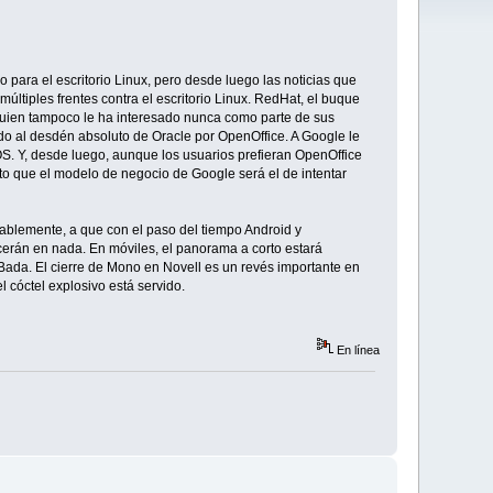
para el escritorio Linux, pero desde luego las noticias que
ltiples frentes contra el escritorio Linux. RedHat, el buque
a quien tampoco le ha interesado nunca como parte de sus
o al desdén absoluto de Oracle por OpenOffice. A Google le
OS. Y, desde luego, aunque los usuarios prefieran OpenOffice
to que el modelo de negocio de Google será el de intentar
bablemente, a que con el paso del tiempo Android y
erán en nada. En móviles, el panorama a corto estará
ada. El cierre de Mono en Novell es un revés importante en
 cóctel explosivo está servido.
En línea