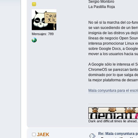
Sergio Montoro
La Pastilla Roja
No sé si la marcha del co-fun
se van sucediendo de un tiemp
insignia de las distros ya de
Mensajes: 789
líneas de negocio Open Sourc
interesa promocionar Linux en
sobre Google Docs, a Google 
mover a los usuarios hacia s
A Google sólo le interesa el 
ChromeOS se parezcan tanto a
dominado por lo que salga de
la mejor plataforma de desarr
Mala conyuntura para el escrit
Dark and difficult times lie ahead
Re: Mala conyuntura pa
JAEK