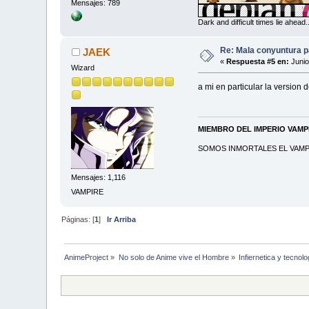
Mensajes: 789
Dark and difficult times lie ahead
Re: Mala conyuntura pa
JAEK
«
Respuesta #5 en:
Junio
Wizard
a mi en particular la versio
MIEMBRO DEL IMPERIO VAM
SOMOS INMORTALES EL VAMPI
Mensajes: 1,116
VAMPIRE
Páginas: [
1
]
Ir Arriba
AnimeProject
»
No solo de Anime vive el Hombre
»
Infiernetica y tecnolo