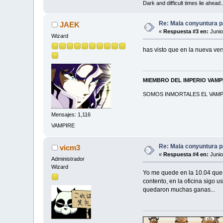
Dark and difficult times lie ahead
Re: Mala conyuntura pa
JAEK
«
Respuesta #3 en:
Junio
Wizard
has visto que en la nueva ver
MIEMBRO DEL IMPERIO VAM
SOMOS INMORTALES EL VAMPI
Mensajes: 1,116
VAMPIRE
Re: Mala conyuntura pa
vicm3
«
Respuesta #4 en:
Junio
Administrador
Wizard
Yo me quede en la 10.04 que 
contento, en la oficina sigo 
quedaron muchas ganas...