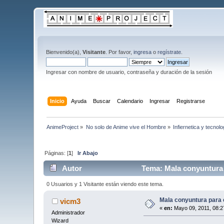
Bienvenido(a),
Visitante
. Por favor,
ingresa
o
regístrate
.
Ingresar con nombre de usuario, contraseña y duración de la sesión
Inicio
Ayuda
Buscar
Calendario
Ingresar
Registrarse
AnimeProject
»
No solo de Anime vive el Hombre
»
Infiernetica y tecnolo
Páginas: [
1
]
Ir Abajo
Autor
Tema: Mala conyuntura p
0 Usuarios y 1 Visitante están viendo este tema.
Mala conyuntura para e
vicm3
«
en:
Mayo 09, 2011, 08:2
Administrador
Wizard