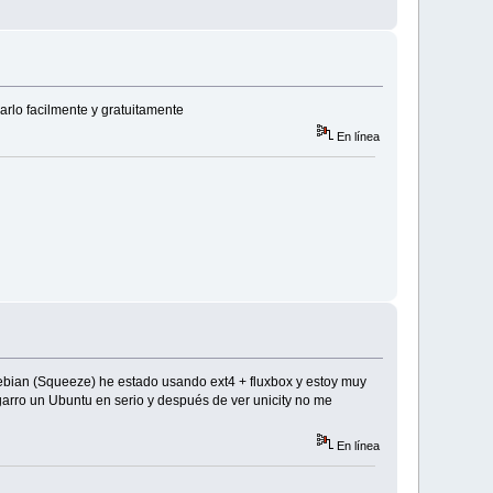
arlo facilmente y gratuitamente
En línea
Debian (Squeeze) he estado usando ext4 + fluxbox y estoy muy
garro un Ubuntu en serio y después de ver unicity no me
En línea