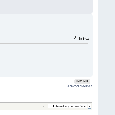
En línea
IMPRIMIR
« anterior
próximo »
Ir a: