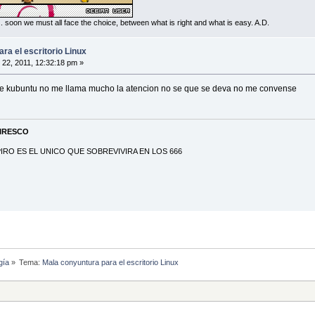
... soon we must all face the choice, between what is right and what is easy. A.D.
ra el escritorio Linux
 22, 2011, 12:32:18 pm »
n de kubuntu no me llama mucho la atencion no se que se deva no me convense
PIRESCO
RO ES EL UNICO QUE SOBREVIVIRA EN LOS 666
gía
»
Tema:
Mala conyuntura para el escritorio Linux