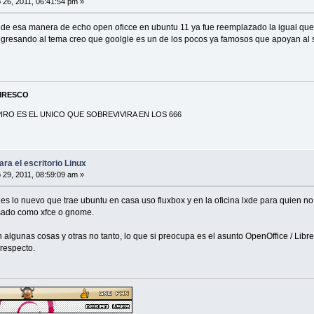
26, 2011, 06:41:54 pm »
e esa manera de echo open oficce en ubuntu 11 ya fue reemplazado la igual que 
egresando al tema creo que goolgle es un de los pocos ya famosos que apoyan al 
PIRESCO
RO ES EL UNICO QUE SOBREVIVIRA EN LOS 666
ra el escritorio Linux
29, 2011, 08:59:09 am »
es lo nuevo que trae ubuntu en casa uso fluxbox y en la oficina lxde para quien no
esado como xfce o gnome.
lgunas cosas y otras no tanto, lo que si preocupa es el asunto OpenOffice / Libre
respecto.