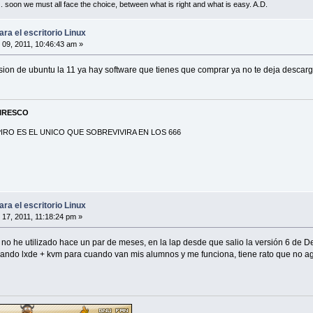
... soon we must all face the choice, between what is right and what is easy. A.D.
ra el escritorio Linux
 09, 2011, 10:46:43 am »
sion de ubuntu la 11 ya hay software que tienes que comprar ya no te deja descarg
PIRESCO
RO ES EL UNICO QUE SOBREVIVIRA EN LOS 666
ra el escritorio Linux
 17, 2011, 11:18:24 pm »
no he utilizado hace un par de meses, en la lap desde que salio la versión 6 de 
usando lxde + kvm para cuando van mis alumnos y me funciona, tiene rato que no a