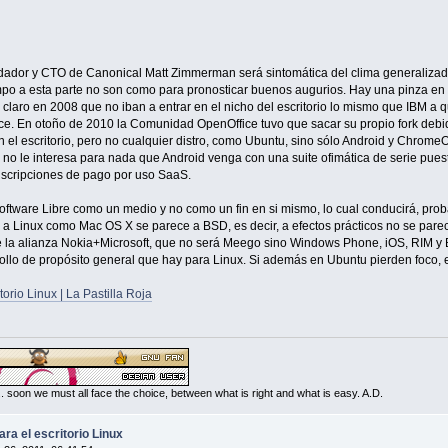
dador y CTO de Canonical Matt Zimmerman será sintomática del clima generalizado 
o a esta parte no son como para pronosticar buenos augurios. Hay una pinza en mú
jó claro en 2008 que no iban a entrar en el nicho del escritorio lo mismo que IBM 
e. En otoño de 2010 la Comunidad OpenOffice tuvo que sacar su propio fork debid
 el escritorio, pero no cualquier distro, como Ubuntu, sino sólo Android y Chrome
no le interesa para nada que Android venga con una suite ofimática de serie pues
uscripciones de pago por uso SaaS.
Software Libre como un medio y no como un fin en si mismo, lo cual conducirá, pro
 Linux como Mac OS X se parece a BSD, es decir, a efectos prácticos no se parec
 la alianza Nokia+Microsoft, que no será Meego sino Windows Phone, iOS, RIM y B
ollo de propósito general que hay para Linux. Si además en Ubuntu pierden foco, el
orio Linux | La Pastilla Roja
... soon we must all face the choice, between what is right and what is easy. A.D.
ra el escritorio Linux