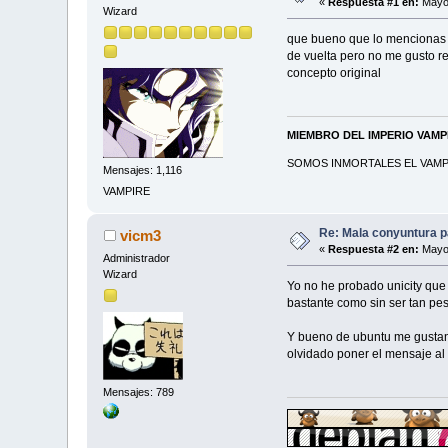
«
Respuesta #1 en:
Mayo 
Wizard
que bueno que lo mencionas d
de vuelta pero no me gusto r
concepto original
MIEMBRO DEL IMPERIO VAM
SOMOS INMORTALES EL VAMPI
Mensajes: 1,116
VAMPIRE
Re: Mala conyuntura pa
vicm3
«
Respuesta #2 en:
Mayo 
Administrador
Wizard
Yo no he probado unicity que 
bastante como sin ser tan p
Y bueno de ubuntu me gustan a
olvidado poner el mensaje al 
Mensajes: 789