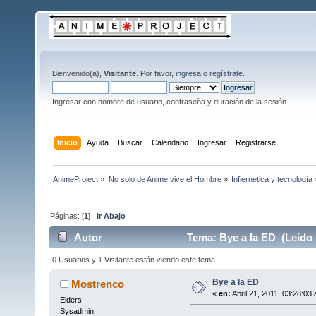
Bienvenido(a),
Visitante
. Por favor,
ingresa
o
regístrate
.
Ingresar con nombre de usuario, contraseña y duración de la sesión
Inicio
Ayuda
Buscar
Calendario
Ingresar
Registrarse
AnimeProject
»
No solo de Anime vive el Hombre
»
Infiernetica y tecnología
Páginas: [
1
]
Ir Abajo
Autor
Tema: Bye a la ED (Leído 
0 Usuarios y 1 Visitante están viendo este tema.
Bye a la ED
Mostrenco
«
en:
Abril 21, 2011, 03:28:03
Elders
Sysadmin