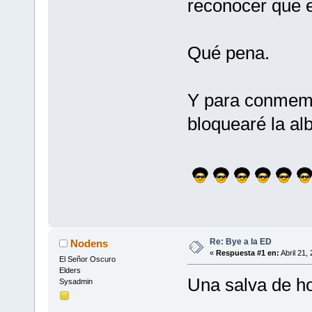
reconocer que e
Qué pena.
Y para conmemo
bloquearé la al
Re: Bye a la ED
Nodens
«
Respuesta #1 en:
Abril 21,
El Señor Oscuro
Elders
Una salva de h
Sysadmin