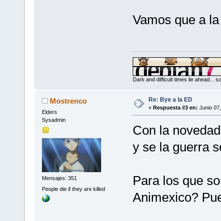
Vamos que a la i
Dark and difficult times lie ahead... 
Re: Bye a la ED
Mostrenco
«
Respuesta #3 en:
Junio 07,
Elders
Sysadmin
Con la novedad
y se la guerra 
Para los que so
Mensajes: 351
People die if they are killed
Animexico? Pue