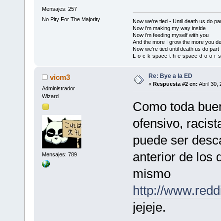
Mensajes: 257
No Pity For The Majority
Now we're tied - Until death us do par
Now i'm making my way inside
Now i'm feeding myself with you
And the more I grow the more you de
Now we're tied until death us do part
L-o-c-k-space-t-h-e-space-d-o-o-r-s
Re: Bye a la ED
vicm3
«
Respuesta #2 en:
Abril 30,
Administrador
Wizard
Como toda buen
ofensivo, racis
puede ser desc
anterior de los 
Mensajes: 789
mismo
http://www.red
jejeje.