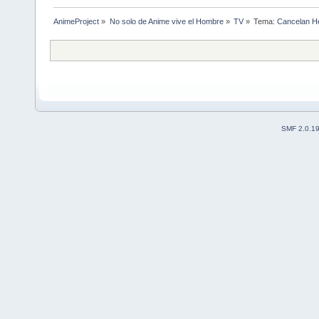
AnimeProject
»
No solo de Anime vive el Hombre
»
TV
»
Tema:
Cancelan He
SMF 2.0.1