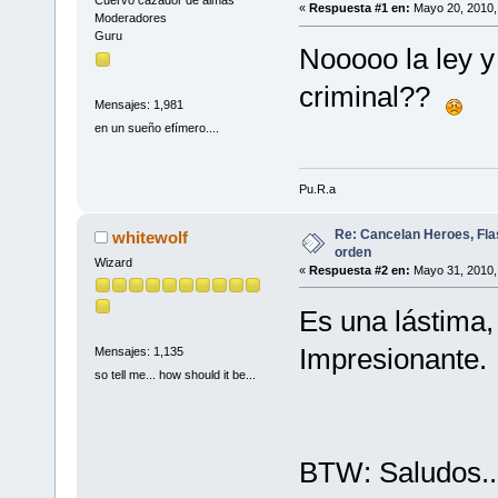
Cuervo cazador de almas
«
Respuesta #1 en:
Mayo 20, 2010,
Moderadores
Guru
Nooooo la ley y 
criminal??
Mensajes: 1,981
en un sueño efímero....
Pu.R.a
Re: Cancelan Heroes, Fla
whitewolf
orden
Wizard
«
Respuesta #2 en:
Mayo 31, 2010,
Es una lástima,
Impresionante.
Mensajes: 1,135
so tell me... how should it be...
BTW: Saludos..