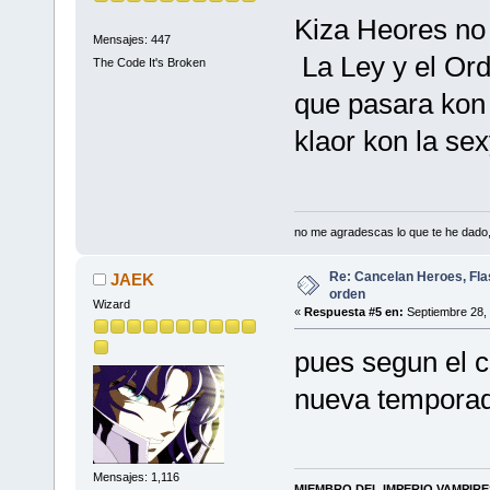
Kiza Heores no 
Mensajes: 447
La Ley y el Ord
The Code It's Broken
que pasara kon E
klaor kon la sex
no me agradescas lo que te he dado, 
Re: Cancelan Heroes, Fla
JAEK
orden
Wizard
«
Respuesta #5 en:
Septiembre 28, 
pues segun el ca
nueva tempora
Mensajes: 1,116
MIEMBRO DEL IMPERIO VAMPIR