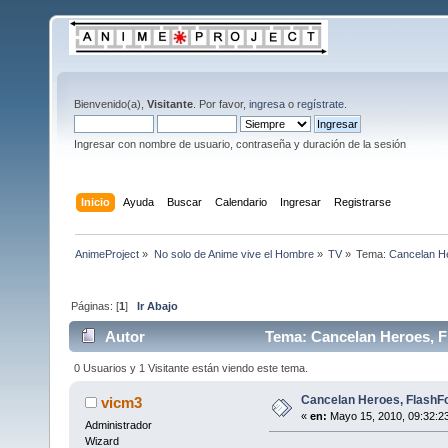
Bienvenido(a),
Visitante
. Por favor,
ingresa
o
regístrate
.
Ingresar con nombre de usuario, contraseña y duración de la sesión
Inicio
Ayuda
Buscar
Calendario
Ingresar
Registrarse
AnimeProject
»
No solo de Anime vive el Hombre
»
TV
»
Tema:
Cancelan He
Páginas: [
1
]
Ir Abajo
Autor
Tema: Cancelan Heroes, Fl
0 Usuarios y 1 Visitante están viendo este tema.
Cancelan Heroes, FlashFo
vicm3
«
en:
Mayo 15, 2010, 09:32:2
Administrador
Wizard