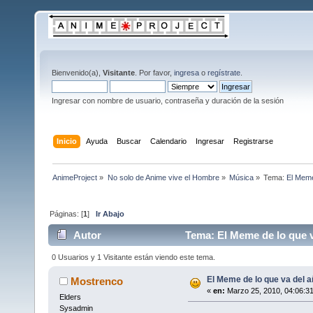
Bienvenido(a),
Visitante
. Por favor,
ingresa
o
regístrate
.
Ingresar con nombre de usuario, contraseña y duración de la sesión
Inicio
Ayuda
Buscar
Calendario
Ingresar
Registrarse
AnimeProject
»
No solo de Anime vive el Hombre
»
Música
»
Tema:
El Meme
Páginas: [
1
]
Ir Abajo
Autor
Tema: El Meme de lo que v
0 Usuarios y 1 Visitante están viendo este tema.
El Meme de lo que va del 
Mostrenco
«
en:
Marzo 25, 2010, 04:06:3
Elders
Sysadmin