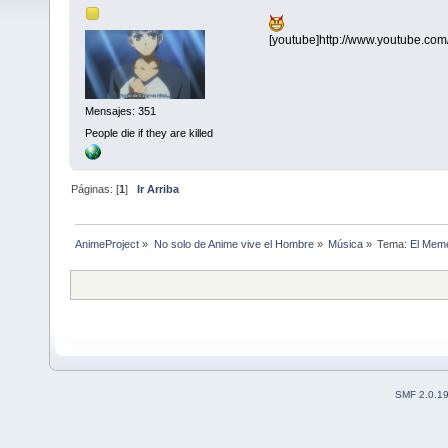
[youtube]http://www.youtube.c
Mensajes: 351
People die if they are killed
Páginas: [
1
]
Ir Arriba
AnimeProject
»
No solo de Anime vive el Hombre
»
Música
»
Tema:
El Meme
SMF 2.0.1