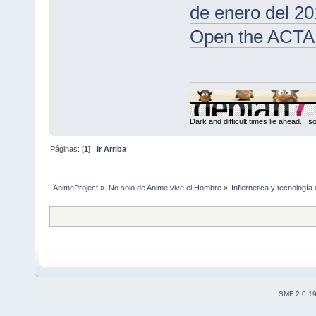
de enero del 20
Open the ACTA d
Dark and difficult times lie ahead... 
Páginas: [
1
]
Ir Arriba
AnimeProject
»
No solo de Anime vive el Hombre
»
Infiernetica y tecnología
SMF 2.0.1