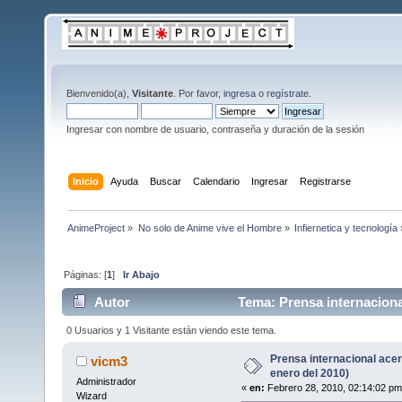
Bienvenido(a),
Visitante
. Por favor,
ingresa
o
regístrate
.
Ingresar con nombre de usuario, contraseña y duración de la sesión
Inicio
Ayuda
Buscar
Calendario
Ingresar
Registrarse
AnimeProject
»
No solo de Anime vive el Hombre
»
Infiernetica y tecnología
Páginas: [
1
]
Ir Abajo
Autor
Tema: Prensa internaciona
0 Usuarios y 1 Visitante están viendo este tema.
Prensa internacional ace
vicm3
enero del 2010)
Administrador
«
en:
Febrero 28, 2010, 02:14:02 pm
Wizard