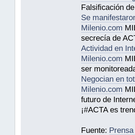
Falsificación d
Se manifestaron
Milenio.com
MIL
secrecía de A
Actividad en In
Milenio.com
MIL
ser monitoread
Negocian en tota
Milenio.com
MIL
futuro de Intern
¡#ACTA es tre
Fuente:
Prensa 