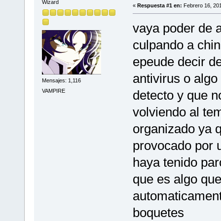
Wizard
«
Respuesta #1 en:
Febrero 16, 201
vaya poder de a
culpando a chin
epeude decir de
antivirus o algo
Mensajes: 1,116
VAMPIRE
detecto y que n
volviendo al te
organizado ya q
provocado por u
haya tenido par
que es algo que
automaticament
boquetes