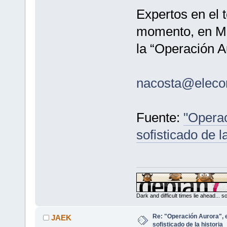
Expertos en el 
momento, en Mé
la “Operación A
nacosta@eleco
Fuente:
"Operac
sofisticado de l
Dark and difficult times lie ahead... 
Re: "Operación Aurora", 
JAEK
sofisticado de la historia