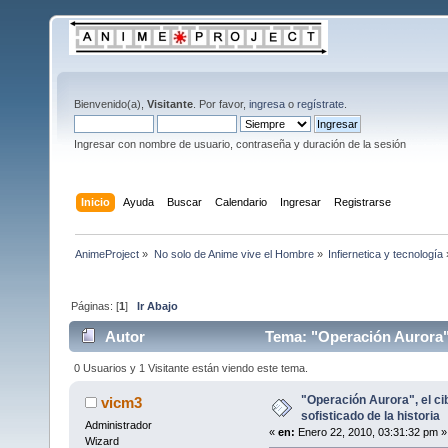
Bienvenido(a),
Visitante
. Por favor,
ingresa
o
regístrate
.
Ingresar con nombre de usuario, contraseña y duración de la sesión
Inicio
Ayuda
Buscar
Calendario
Ingresar
Registrarse
AnimeProject
»
No solo de Anime vive el Hombre
»
Infiernetica y tecnología
Páginas: [
1
]
Ir Abajo
Autor
Tema: "Operación Aurora", 
0 Usuarios y 1 Visitante están viendo este tema.
"Operación Aurora", el c
vicm3
sofisticado de la historia
Administrador
«
en:
Enero 22, 2010, 03:31:32 pm »
Wizard