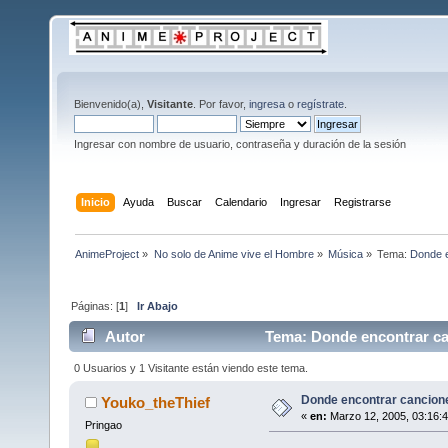
Bienvenido(a),
Visitante
. Por favor,
ingresa
o
regístrate
.
Ingresar con nombre de usuario, contraseña y duración de la sesión
Inicio
Ayuda
Buscar
Calendario
Ingresar
Registrarse
AnimeProject
»
No solo de Anime vive el Hombre
»
Música
»
Tema:
Donde e
Páginas: [
1
]
Ir Abajo
Autor
Tema: Donde encontrar ca
0 Usuarios y 1 Visitante están viendo este tema.
Donde encontrar cancion
Youko_theThief
«
en:
Marzo 12, 2005, 03:16:
Pringao