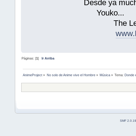
Desde ya mucha
Youko...
The Legendar
www.M
Páginas: [
1
]
Ir Arriba
AnimeProject
»
No solo de Anime vive el Hombre
»
Música
»
Tema:
Donde e
SMF 2.0.1