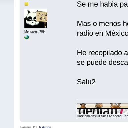
Se me habia pas
Mas o menos he 
radio en México
Mensajes: 789
He recopilado a
se puede desc
Salu2
Dark and difficult times lie ahead... 
Páginas: [
1
]
Ir Arriba