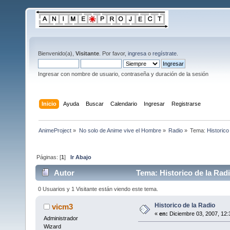
Bienvenido(a),
Visitante
. Por favor,
ingresa
o
regístrate
.
Ingresar con nombre de usuario, contraseña y duración de la sesión
Inicio
Ayuda
Buscar
Calendario
Ingresar
Registrarse
AnimeProject
»
No solo de Anime vive el Hombre
»
Radio
»
Tema:
Historico
Páginas: [
1
]
Ir Abajo
Autor
Tema: Historico de la Rad
0 Usuarios y 1 Visitante están viendo este tema.
Historico de la Radio
vicm3
«
en:
Diciembre 03, 2007, 12:
Administrador
Wizard