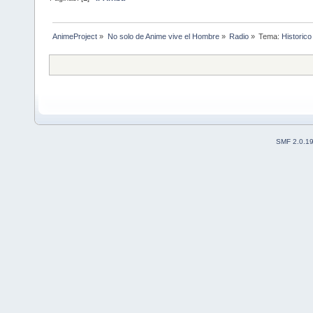
AnimeProject
»
No solo de Anime vive el Hombre
»
Radio
»
Tema:
Historico
SMF 2.0.1