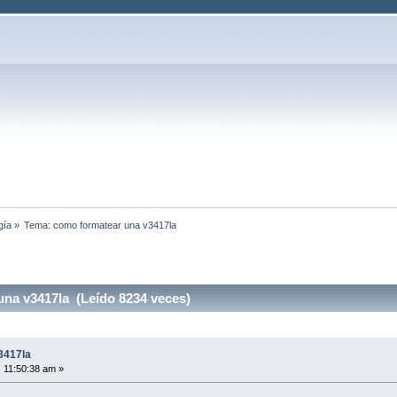
gía
»
Tema:
como formatear una v3417la
na v3417la (Leído 8234 veces)
3417la
 11:50:38 am »