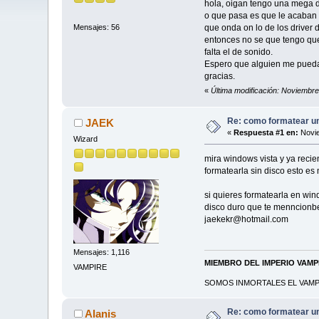
hola, oigan tengo una mega d
o que pasa es que le acaban 
que onda on lo de los driver 
Mensajes: 56
entonces no se que tengo que
falta el de sonido.
Espero que alguien me pueda
gracias.
«
Última modificación: Noviembre
Re: como formatear u
JAEK
«
Respuesta #1 en:
Novie
Wizard
mira windows vista y ya recie
formatearla sin disco esto es
si quieres formatearla en win
disco duro que te menncionbe 
jaekekr@hotmail.com
Mensajes: 1,116
MIEMBRO DEL IMPERIO VAM
VAMPIRE
SOMOS INMORTALES EL VAMPI
Re: como formatear u
Alanis