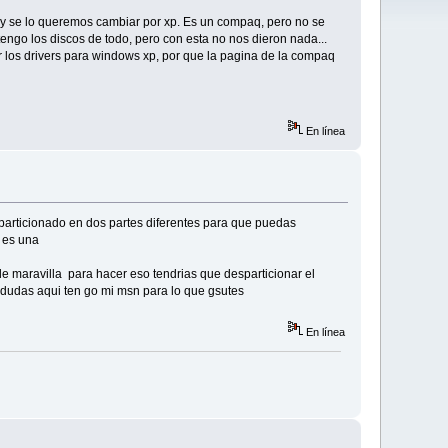
 y se lo queremos cambiar por xp. Es un compaq, pero no se
tengo los discos de todo, pero con esta no nos dieron nada...
 los drivers para windows xp, por que la pagina de la compaq
En línea
 particionado en dos partes diferentes para que puedas
a es una
de maravilla para hacer eso tendrias que desparticionar el
s dudas aqui ten go mi msn para lo que gsutes
En línea