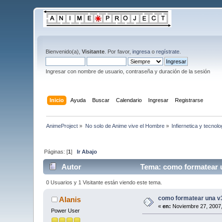
Bienvenido(a),
Visitante
. Por favor,
ingresa
o
regístrate
.
Ingresar con nombre de usuario, contraseña y duración de la sesión
Inicio
Ayuda
Buscar
Calendario
Ingresar
Registrarse
AnimeProject
»
No solo de Anime vive el Hombre
»
Infiernetica y tecnolo
Páginas: [
1
]
Ir Abajo
Autor
Tema: como formatear u
0 Usuarios y 1 Visitante están viendo este tema.
como formatear una v
Alanis
«
en:
Noviembre 27, 2007,
Power User