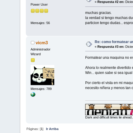
«
Respuesta #2 en:
Dicie
Power User
muchas gracias.
la verdad si tengo muchas du
particion tengo dudas... espr
Mensajes: 56
Re: como formatear u
vicm3
«
Respuesta #3 en:
Dicie
Administrador
Wizard
Formatear una maquina no es d
Ahora lo realmente divertido e
Win... quien sabe si sea igua
Por cierto el vista en mi maq
necesito niñera y menos tan c
Mensajes: 789
Dark and difficult times lie ahead
Páginas: [
1
]
Ir Arriba