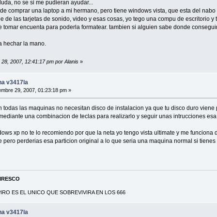
uda, no se si me pudieran ayudar...
de comprar una laptop a mi hermano, pero tiene windows vista, que esta del nabo
de de las tarjetas de sonido, video y esas cosas, yo tego una compu de escritorio y 
 tomar encuenta para poderla formatear. tambien si alguien sabe donde conseguir
 hechar la mano.
 28, 2007, 12:41:17 pm por Alanis
»
na v3417la
mbre 29, 2007, 01:23:18 pm »
n todas las maquinas no necesitan disco de instalacion ya que tu disco duro viene
 mediante una combinacion de teclas para realizarlo y seguir unas intrucciones es
dows xp no te lo recomiendo por que la neta yo tengo vista ultimate y me funciona 
pero perderias esa particion original a lo que seria una maquina normal si tiene
PIRESCO
RO ES EL UNICO QUE SOBREVIVIRA EN LOS 666
na v3417la