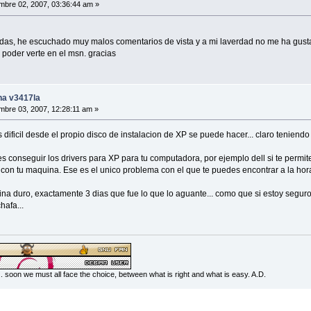
mbre 02, 2007, 03:36:44 am »
das, he escuchado muy malos comentarios de vista y a mi laverdad no me ha gustad
o poder verte en el msn. gracias
na v3417la
mbre 03, 2007, 12:28:11 am »
ificil desde el propio disco de instalacion de XP se puede hacer... claro teniendo 
s conseguir los drivers para XP para tu computadora, por ejemplo dell si te permite
l con tu maquina. Ese es el unico problema con el que te puedes encontrar a la hora
uina duro, exactamente 3 dias que fue lo que lo aguante... como que si estoy segur
hafa...
... soon we must all face the choice, between what is right and what is easy. A.D.