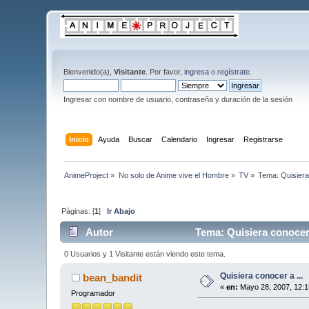
Bienvenido(a),
Visitante
. Por favor,
ingresa
o
regístrate
.
Ingresar con nombre de usuario, contraseña y duración de la sesión
Inicio
Ayuda
Buscar
Calendario
Ingresar
Registrarse
AnimeProject
»
No solo de Anime vive el Hombre
»
TV
»
Tema:
Quisiera
Páginas: [
1
]
Ir Abajo
Autor
Tema: Quisiera conocer 
0 Usuarios y 1 Visitante están viendo este tema.
Quisiera conocer a ...
bean_bandit
«
en:
Mayo 28, 2007, 12:1
Programador