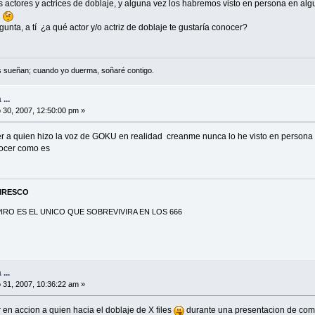
 actores y actrices de doblaje, y alguna vez los habremos visto en persona en 
.
unta, a tí ¿a qué actor y/o actriz de doblaje te gustaría conocer?
s sueñan; cuando yo duerma, soñaré contigo.
...
30, 2007, 12:50:00 pm »
r a quien hizo la voz de GOKU en realidad creanme nunca lo he visto en persona 
nocer como es
PIRESCO
RO ES EL UNICO QUE SOBREVIVIRA EN LOS 666
...
31, 2007, 10:36:22 am »
 en accion a quien hacia el doblaje de X files
durante una presentacion de como 