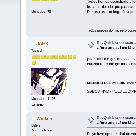
Todos hemos escuchado a los
físicamente o lo que piensan
Por eso es que hago ésta preg
Mensajes: 78
Todos pueden dormir, pero poco
Re: Quisiera conocer a 
JAEK
«
Respuesta #1 en:
Mayo 
Wizard
pue s ami me gustaria conoce
caricaturas y me gustaria co
MIEMBRO DEL IMPERIO VAM
SOMOS INMORTALES EL VAMPI
Mensajes: 1,116
VAMPIRE
Re: Quisiera conocer a 
Wolken
«
Respuesta #2 en:
Mayo 
Elders
Adicto a la Red
Ps yo tuve oportunidad de ver