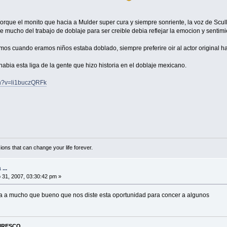
orque el monito que hacia a Mulder super cura y siempre sonriente, la voz de Scu
mucho del trabajo de doblaje para ser creible debia reflejar la emocion y sentim
os cuando eramos niños estaba doblado, siempre preferire oir al actor original h
abia esta liga de la gente que hizo historia en el doblaje mexicano.
ch?v=li1buczQRFk
ions that can change your life forever.
...
31, 2007, 03:30:42 pm »
ia a mucho que bueno que nos diste esta oportunidad para concer a algunos
PIRESCO