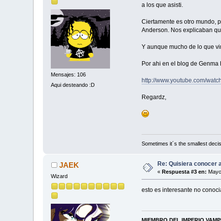
a los que asisti.
Ciertamente es otro mundo, p
Anderson. Nos explicaban que 
Y aunque mucho de lo que vim
Por ahi en el blog de Genma h
Mensajes: 106
http://www.youtube.com/wat
Aqui desteando :D
Regardz,
Sometimes it´s the smallest decis
Re: Quisiera conocer a 
JAEK
«
Respuesta #3 en:
Mayo 
Wizard
esto es interesante no conoc
MIEMBRO DEL IMPERIO VAM