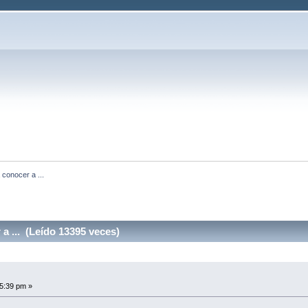
 conocer a ...
a ... (Leído 13395 veces)
5:39 pm »