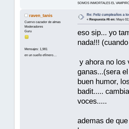
SOMOS INMORTALES EL VAMPIRO 
Re: Feliz cumpleaños a lo
raven_tanis
«
Respuesta #6 en:
Mayo 02,
Cuervo cazador de almas
Moderadores
eso sip... yo t
Guru
nada!!! (cuando
Mensajes: 1,981
en un sueño efímero....
y ahora no los v
ganas...(sera e
buen humor, lo
badit..... camb
voces.....
ademas de que 