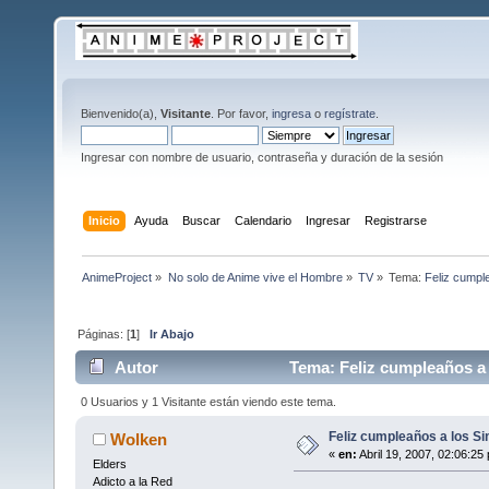
Bienvenido(a),
Visitante
. Por favor,
ingresa
o
regístrate
.
Ingresar con nombre de usuario, contraseña y duración de la sesión
Inicio
Ayuda
Buscar
Calendario
Ingresar
Registrarse
AnimeProject
»
No solo de Anime vive el Hombre
»
TV
»
Tema:
Feliz cumpl
Páginas: [
1
]
Ir Abajo
Autor
Tema: Feliz cumpleaños a 
0 Usuarios y 1 Visitante están viendo este tema.
Feliz cumpleaños a los Si
Wolken
«
en:
Abril 19, 2007, 02:06:25
Elders
Adicto a la Red