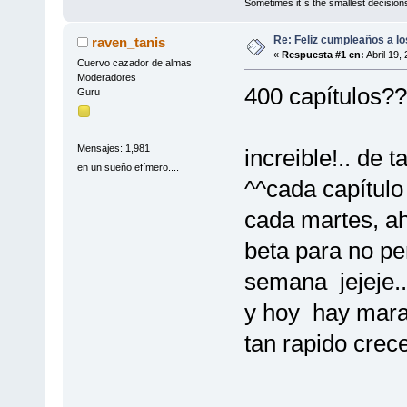
Sometimes it´s the smallest decisions
Re: Feliz cumpleaños a lo
raven_tanis
«
Respuesta #1 en:
Abril 19,
Cuervo cazador de almas
Moderadores
400 capítulos?
Guru
Mensajes: 1,981
increible!.. de
en un sueño efímero....
^^cada capítulo
cada martes, a
beta para no pe
semana jejeje..
y hoy hay marato
tan rapido crece