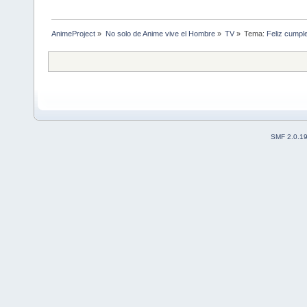
AnimeProject
»
No solo de Anime vive el Hombre
»
TV
»
Tema:
Feliz cumpl
SMF 2.0.1