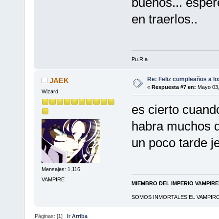
buenos... esper
en traerlos..
Pu.R.a
Re: Feliz cumpleaños a lo
JAEK
«
Respuesta #7 en:
Mayo 03,
Wizard
es cierto cuand
habra muchos qu
un poco tarde je
Mensajes: 1,116
VAMPIRE
MIEMBRO DEL IMPERIO VAMPIR
SOMOS INMORTALES EL VAMPIRO 
Páginas: [
1
]
Ir Arriba