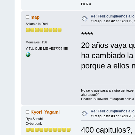
Pu.R.a
Re: Feliz cumpleaños a lo
map
«
Respuesta #2 en:
Abril 19,
Adicto a la Red
****
Mensajes: 136
20 años vaya qu
Y TU, QUE ME VES????!!!!!!
ha cambiado la
porque a ellos 
No se lo que pasara a otra gente,p
ahora que?"
Charles Bukowski -El capitan salio a
Re: Feliz cumpleaños a lo
Kyori_Yagami
«
Respuesta #3 en:
Abril 20,
Ryu Senshi
Cyberpunk
400 capitulos?,