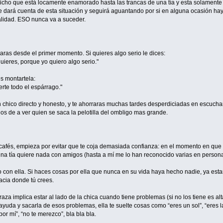
icho que está locamente enamorado hasta las trancas de una tía y esta solamente 
e dará cuenta de esta situación y seguirá aguantando por si en alguna ocasión hay
alidad. ESO nunca va a suceder.
aras desde el primer momento. Si quieres algo serio le dices:
uieres, porque yo quiero algo serio."
s montartela:
erte todo el espárrago."
chico directo y honesto, y te ahorraras muchas tardes desperdiciadas en escuc
s de a ver quien se saca la pelotilla del ombligo mas grande.
a-cafés, empieza por evitar que te coja demasiada confianza: en el momento en qu
na tía quiere nada con amigos (hasta a mí me lo han reconocido varias en persona
on ella. Si haces cosas por ella que nunca en su vida haya hecho nadie, ya estará
cia donde tú crees.
aza implica estar al lado de la chica cuando tiene problemas (si no los tiene es alt
u ayuda y sacarla de esos problemas, ella te suelte cosas como “eres un sol”, “ere
r mí”, “no te merezco”, bla bla bla.