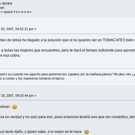
u decline
art
r-space-f-o-r-e-v-e-r
 03, 2007, 04:52:21 pm »
eo de letras he llegado a la solución que si no quieres ser un TOMACAFES todo se
r a todas las mujeres que encuentres, pero te dará el tiempo suficiente para aproxi
ue esa cobra.
e,pero yo,cuando me agacho para ponerme los zapatos por la mañana,pienso:"Ah,dios mio ¿
io a comer y los marineros tomaron el barco-
 18, 2007, 08:03:44 pm »
 cobran.
ava en verdad y no solo para eso, pues entonces tendrá uno que ser romántico, detal
ce tanto daño, y quien sabe, a lo mejor se te hace.