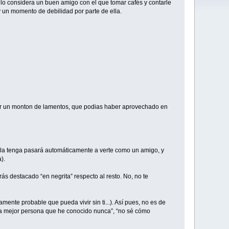
lo considera un buen amigo con el que tomar cafés y contarle
 un momento de debilidad por parte de ella.
har un monton de lamentos, que podias haber aprovechado en
e la tenga pasará automáticamente a verte como un amigo, y
).
s destacado “en negrita” respecto al resto. No, no te
amente probable que pueda vivir sin ti...). Así pues, no es de
s la mejor persona que he conocido nunca”, “no sé cómo