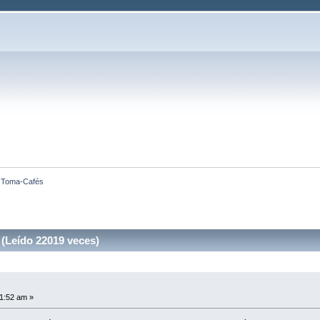
 Toma-Cafés
(Leído 22019 veces)
1:52 am »