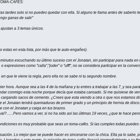
TOMA-CAFÉS:
as tardes solo si no puedes quedar con ella. Si alguno te llama antes de saberlo le 
tengo ganas de salir"
 ajustan a 3 temas únicos.
o estas en esta lista, por más que te auto-engañes).
 minutos escuchando su último suceso con el Jonatan, sin participar para nada en 
o expresiones como "calla","joder" o "ufff", no se considera participar en la conver
a en que le viene la regla, pero ella no se sabe ni tu segundo nombre.
uier hora. Aunque sea a las 4 de la mañana y tu entres a trabajar a las 7, y sea para
edar conmigo esta noche porque decía que estaba cansado. Si me quisiese de ver
ra cargando sacos de cemento. ¿Crees que esta viendo a otra o que nos estamos di
 el Jonatan tendrá quemaduras de primer grado y un principio de hernia de disco. P
je con el Jonatan y caiga en tus brazos.
al?.......Pero vamos a ver, si no ha sido asi las últimas 19 veces, ¿que te hace pe
ndiciones es muy probable que seas un toma-cafés. Si las cumples todas puedes co
uación. Lo mejor que se puede hacer es sincerarse con la chica. Ella ya lo sabe, p