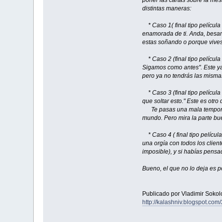
poner las cartas sobre la mes
distintas maneras:
* Caso 1( final tipo películ
enamorada de ti. Anda, besam
estas soñando o porque vives
* Caso 2 (final tipo película
Sigamos como antes". Este ya
pero ya no tendrás las mismas
* Caso 3 (final tipo película
que soltar esto." Este es otro
Te pasas una mala temporada 
mundo. Pero mira la parte bue
* Caso 4 ( final tipo pelícu
una orgía con todos los clien
imposible), y si habías pensa
Bueno, el que no lo deja es 
Publicado por Vladimir Sokol
http://kalashniv.blogspot.com/