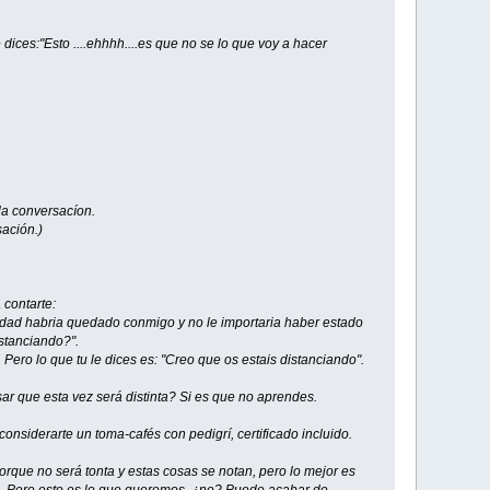
dices:"Esto ....ehhhh....es que no se lo que voy a hacer
la conversacíon.
sación.)
 contarte:
dad habria quedado conmigo y no le importaria haber estado
stanciando?".
ero lo que tu le dices es: "Creo que os estais distanciando".
nsar que esta vez será distinta? Si es que no aprendes.
nsiderarte un toma-cafés con pedigrí, certificado incluido.
orque no será tonta y estas cosas se notan, pero lo mejor es