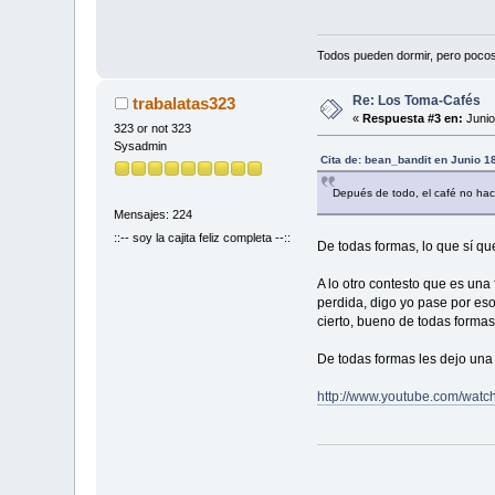
Todos pueden dormir, pero poco
Re: Los Toma-Cafés
trabalatas323
«
Respuesta #3 en:
Junio
323 or not 323
Sysadmin
Cita de: bean_bandit en Junio 1
Depués de todo, el café no hac
Mensajes: 224
::-- soy la cajita feliz completa --::
De todas formas, lo que sí qu
A lo otro contesto que es un
perdida, digo yo pase por eso
cierto, bueno de todas formas
De todas formas les dejo una 
http://www.youtube.com/wat