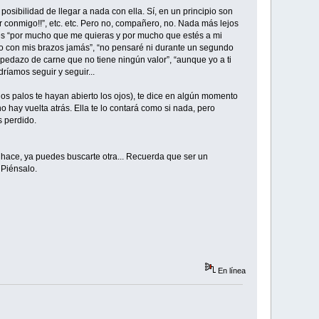
posibilidad de llegar a nada con ella. Sí, en un principio son
ar conmigo!!”, etc. etc. Pero no, compañero, no. Nada más lejos
o es “por mucho que me quieras y por mucho que estés a mi
ello con mis brazos jamás”, “no pensaré ni durante un segundo
 pedazo de carne que no tiene ningún valor”, “aunque yo a ti
dríamos seguir y seguir...
y los palos te hayan abierto los ojos), te dice en algún momento
 hay vuelta atrás. Ella te lo contará como si nada, pero
s perdido.
o hace, ya puedes buscarte otra... Recuerda que ser un
 Piénsalo.
En línea