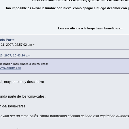
DIOS CUIDAME DE LOS PENDEJOS, QUE DE MIS ENEMIGOS ME 
Tan imposible es avivar la lumbre con nieve, como apagar el fuego del amor con p
Los sacrificios a la larga traen beneficios...
da Parte
 21, 2007, 02:57:02 pm »
 20, 2007, 10:43:20 am
plicación mas gráfica a las mujeres:
?v=NZbhBfrY1dk
al, muy pero muy descriptivo.
nda parte de los toma-cafés:
n del toma-cafés
vitar ser un toma-cafés. Ahora trataremos el como salir de esa espiral de autodest