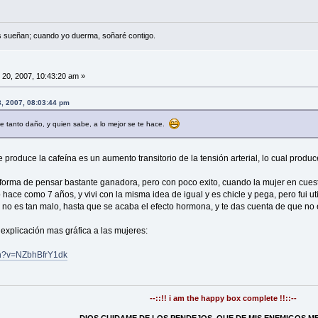
s sueñan; cuando yo duerma, soñaré contigo.
 20, 2007, 10:43:20 am »
8, 2007, 08:03:44 pm
e tanto daño, y quien sabe, a lo mejor se te hace.
e produce la cafeína es un aumento transitorio de la tensión arterial, lo cual produ
a forma de pensar bastante ganadora, pero con poco exito, cuando la mujer en cues
 hace como 7 años, y vivi con la misma idea de igual y es chicle y pega, pero fui 
 no es tan malo, hasta que se acaba el efecto hormona, y te das cuenta de que no es
explicación mas gráfica a las mujeres:
ch?v=NZbhBfrY1dk
--::!! i am the happy box complete !!::--