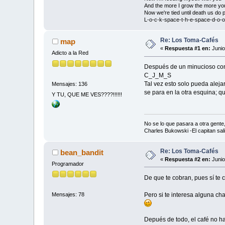
And the more I grow the more yo
Now we're tied until death us do p
L-o-c-k-space-t-h-e-space-d-o-o-
Re: Los Toma-Cafés
map
«
Respuesta #1 en:
Junio
Adicto a la Red
Después de un minucioso cont
C_J_M_S
Tal vez esto solo pueda aleja
Mensajes: 136
se para en la otra esquina; q
Y TU, QUE ME VES????!!!!!!
No se lo que pasara a otra gent
Charles Bukowski -El capitan sal
Re: Los Toma-Cafés
bean_bandit
«
Respuesta #2 en:
Junio
Programador
De que te cobran, pues sí te
Pero si te interesa alguna ch
Mensajes: 78
Depués de todo, el café no ha