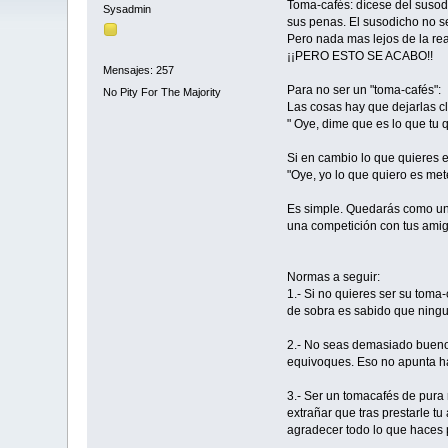
Toma-cafés: dícese del susod
Sysadmin
sus penas. El susodicho no s
Pero nada mas lejos de la re
¡¡PERO ESTO SE ACABO!!
Mensajes: 257
Para no ser un "toma-cafés":
No Pity For The Majority
Las cosas hay que dejarlas cl
" Oye, dime que es lo que tu q
Si en cambio lo que quieres e
"Oye, yo lo que quiero es met
Es simple. Quedarás como un 
una competición con tus amigo
Normas a seguir:
1.- Si no quieres ser su tom
de sobra es sabido que ningu
2.- No seas demasiado bueno c
equivoques. Eso no apunta ha
3.- Ser un tomacafés de pura r
extrañar que tras prestarle t
agradecer todo lo que haces po