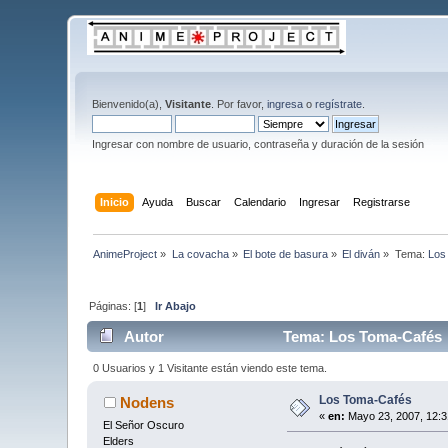
Bienvenido(a),
Visitante
. Por favor,
ingresa
o
regístrate
.
Ingresar con nombre de usuario, contraseña y duración de la sesión
Inicio
Ayuda
Buscar
Calendario
Ingresar
Registrarse
AnimeProject
»
La covacha
»
El bote de basura
»
El diván
»
Tema:
Los
Páginas: [
1
]
Ir Abajo
Autor
Tema: Los Toma-Cafés 
0 Usuarios y 1 Visitante están viendo este tema.
Los Toma-Cafés
Nodens
«
en:
Mayo 23, 2007, 12:3
El Señor Oscuro
Elders