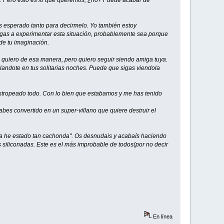
fin. Pero esto es lo que queremos, ¿no? Puede acabar de
s esperado tanto para decirmelo. Yo también estoy
egas a experimentar esta situación, probablemente sea porque
de tu imaginación.
e quiero de esa manera, pero quiero seguir siendo amiga tuya.
landote en tus solitarias noches. Puede que sigas viendola
 estropeado todo. Con lo bien que estabamos y me has tenido
es convertido en un super-villano que quiere destruir el
nca he estado tan cachonda". Os desnudais y acabaís haciendo
s siliconadas. Este es el más improbable de todos(por no decir
En línea