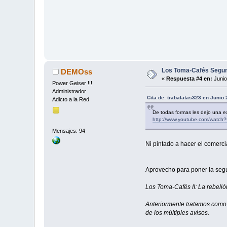
Los Toma-Cafés Segun
DEMOss
«
Respuesta #4 en:
Junio
Power Geiser !!!
Administrador
Cita de: trabalatas323 en Junio
Adicto a la Red
De todas formas les dejo una ex
http://www.youtube.com/watch
Mensajes: 94
Ni pintado a hacer el comerci
Aprovecho para poner la segu
Los Toma-Cafés II: La rebelió
Anteriormente tratamos como e
de los múltiples avisos.