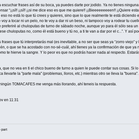
 a escuchar frases así de su boca, ya puedes darte por jodido. Ya no tienes ninguna 
ar “¡¡sí!! ¡¡sí!! ¡¡si me dice eso es que me quiere!! ¡¡Bieeeeeeeeen!! ¡¡Quiere est
o eso no está lo que tú crees y quieres, sino que lo que realmente te está diciend
e voy a tocar ni un pelo, no te voy a dar ni un beso, ni tampoco voy a rodear tu cu
ue preferiré al chuloputas de turno de sábado noche, aunque yo para él sólo sea un
se chuloputas no, como él está bueno y tú no, a ti te van a dar por el c...”. Y así po
 frases que tú interpretarás mal (es inevitable, a no ser que seas ya “zorro viejo” 
én, o que se ha acostado con no-sé-cuál, ahí tienes ya la confirmación de que ya no
omo te hierve la sangre. Y lo peor es que no podrás hacer nada al respecto. Estará
a, que no vea en ti el chico bueno de turno a quien le puede contar sus cosas. Si l
 llevarte la "parte mala" (problemas, lloros, etc.) mientras otro se lleva la "buena".
ningún TOMACAFES me venga más llorando, ahí teneis la respuesta.
ov en 11:31
 part