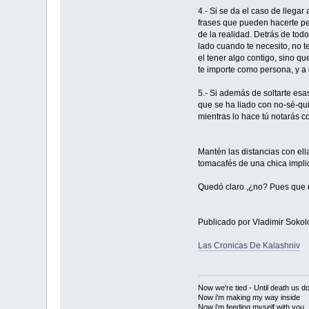
4.- Si se da el caso de llegar
frases que pueden hacerte pens
de la realidad. Detrás de tod
lado cuando te necesito, no t
el tener algo contigo, sino q
te importe como persona, y a e
5.- Si además de soltarte esas
que se ha liado con no-sé-qui
mientras lo hace tú notarás c
Mantén las distancias con ell
tomacafés de una chica implica
Quedó claro ,¿no? Pues que 
Publicado por Vladimir Sokol
Las Cronicas De Kalashniv
Now we're tied - Until death us do
Now i'm making my way inside
Now i'm feeding myself with you