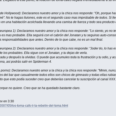
a. Llegados a este punto, la relación de toma-cafés llegará irremediablente a su 
a de Hollywood): Declaramos nuestro amor y la chica nos responde: "Oh, porque ha
é". No te hagas iluiones, este es el segundo caso mas improbable de todos. Si ll
 en una habitación acolchada llevando una camisa de fuerza y todo sea producto 
 europea 1): Declaramos nuestro amor y la chica nos responde: "Lo siento, yo no t
 es mas probable. Ella seguirá con el cabrón del Jonatan y tu seguiras auto-conso
 responsabilidades que antes. Dentro de lo que cabe, no es un mal final.
 europea 2): Declaramos nuestro amor y la chica nos responde: "Joder tio, lo has
 de los probables. Ella sigue con el Jonatan, y tu dejas de verla.
y después la olvidas. O puede que acumules toda tu frustración y tu odio, y acab
na, asi podrás salir en Spiderman 4.
la porno): Declaramos nuestro amor a la chica y la chica nos responde: "Mmm, nu
tes del bar que casualmente todos ellos son chicos de gimnasio y todas ellas rubia
do que esto podía suceder creo que deberías cancelar tu suscripción al canal XXX.
porque no quiere. Creo que se ha quedado bastante claro.
ov en 3:30
2007/05/los-toma-cafs-ii-la-rebelin-del-toma.html