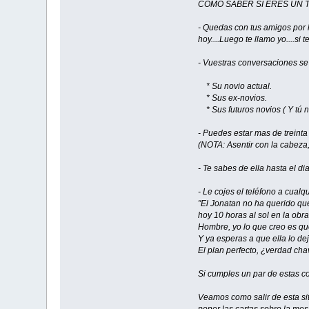
COMO SABER SI ERES UN 
- Quedas con tus amigos por l
hoy....Luego te llamo yo....si 
- Vuestras conversaciones se
* Su novio actual.
* Sus ex-novios.
* Sus futuros novios ( Y tú n
- Puedes estar mas de treinta
(NOTA: Asentir con la cabeza, 
- Te sabes de ella hasta el di
- Le cojes el teléfono a cualq
"El Jonatan no ha querido qu
hoy 10 horas al sol en la ob
Hombre, yo lo que creo es que
Y ya esperas a que ella lo de
El plan perfecto, ¿verdad chav
Si cumples un par de estas co
Veamos como salir de esta sit