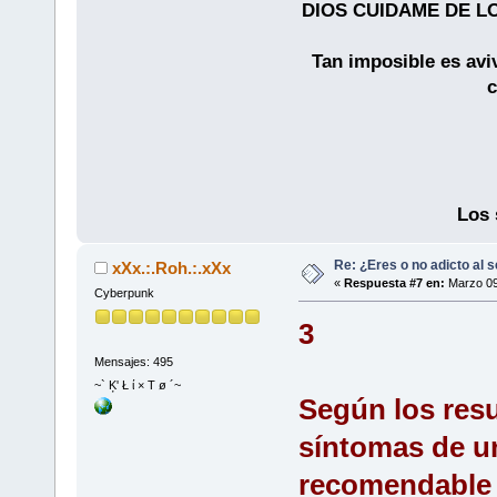
DIOS CUIDAME DE LO
Tan imposible es avi
c
Los 
Re: ¿Eres o no adicto al 
xXx.:.Roh.:.xXx
«
Respuesta #7 en:
Marzo 09
Cyberpunk
3
Mensajes: 495
~` Ķ' Ł ί × Τ ø ´~
Según los resu
síntomas de un
recomendable 