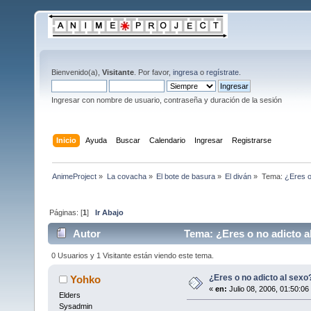
Bienvenido(a),
Visitante
. Por favor,
ingresa
o
regístrate
.
Ingresar con nombre de usuario, contraseña y duración de la sesión
Inicio
Ayuda
Buscar
Calendario
Ingresar
Registrarse
AnimeProject
»
La covacha
»
El bote de basura
»
El diván
»
Tema:
¿Eres o
Páginas: [
1
]
Ir Abajo
Autor
Tema: ¿Eres o no adicto a
0 Usuarios y 1 Visitante están viendo este tema.
¿Eres o no adicto al sexo
Yohko
«
en:
Julio 08, 2006, 01:50:06
Elders
Sysadmin