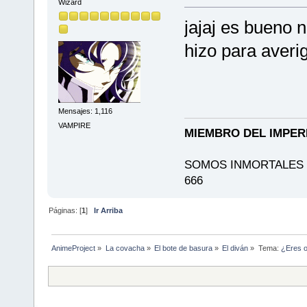
Wizard
jajaj es bueno 
hizo para averi
Mensajes: 1,116
VAMPIRE
MIEMBRO DEL IMPER
SOMOS INMORTALES E
666
Páginas: [
1
]
Ir Arriba
AnimeProject
»
La covacha
»
El bote de basura
»
El diván
»
Tema:
¿Eres o