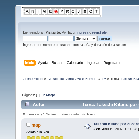
Bienvenido(a),
Visitante
. Por favor,
ingresa
o
regístrate
.
Ingresar con nombre de usuario, contraseña y duración de la sesión
Inicio
Ayuda
Buscar
Calendario
Ingresar
Registrarse
AnimeProject
»
No solo de Anime vive el Hombre
»
TV
»
Tema:
Takeshi Kita
Páginas: [
1
]
Ir Abajo
Autor
Tema: Takeshi Kitano por e
0 Usuarios y 1 Visitante están viendo este tema.
Takeshi Kitano por el cana
map
«
en:
Abril 19, 2007, 11:09:28
Adicto a la Red