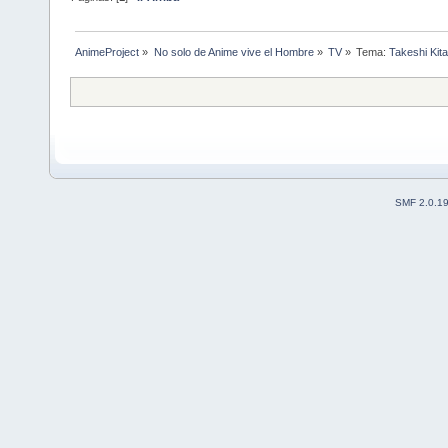
AnimeProject
»
No solo de Anime vive el Hombre
»
TV
»
Tema:
Takeshi Kita
SMF 2.0.1