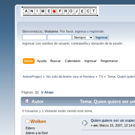
Bienvenido(a),
Visitante
. Por favor,
ingresa
o
regístrate
.
Ingresar con nombre de usuario, contraseña y duración de la sesión
Inicio
Ayuda
Buscar
Calendario
Ingresar
Registrarse
AnimeProject
»
No solo de Anime vive el Hombre
»
TV
»
Tema:
Quien quier
Páginas: [
1
]
Ir Abajo
Autor
Tema: Quien quiere ser un
0 Usuarios y 1 Visitante están viendo este tema.
Quien quiere ser un supe
Wolken
«
en:
Marzo 15, 2007, 12:14:
Elders
Adicto a la Red