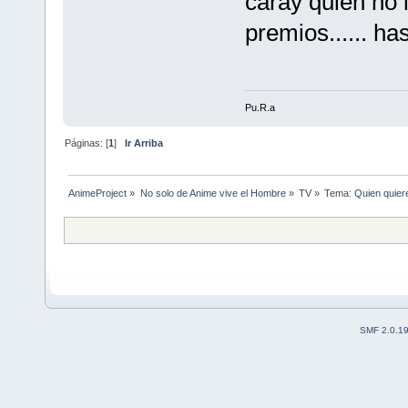
caray quien no
premios...... ha
Pu.R.a
Páginas: [
1
]
Ir Arriba
AnimeProject
»
No solo de Anime vive el Hombre
»
TV
»
Tema:
Quien quier
SMF 2.0.1