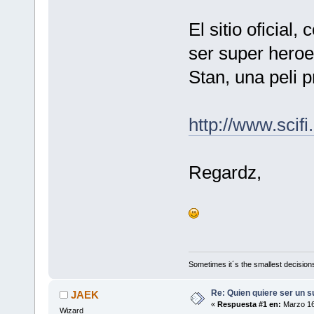
El sitio oficial,
ser super heroe
Stan, una peli p
http://www.scif
Regardz,
Sometimes it´s the smallest decisions
Re: Quien quiere ser un 
JAEK
«
Respuesta #1 en:
Marzo 16
Wizard