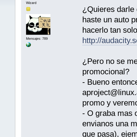
Wizard
¿Quieres darle
haste un auto 
hacerlo tan sol
http://audacity.
Mensajes: 789
¿Pero no se me
promocional?
- Bueno entonce
aproject@linux.
promo y veremo
- O graba mas o
envianos una ma
que pasa), ejem