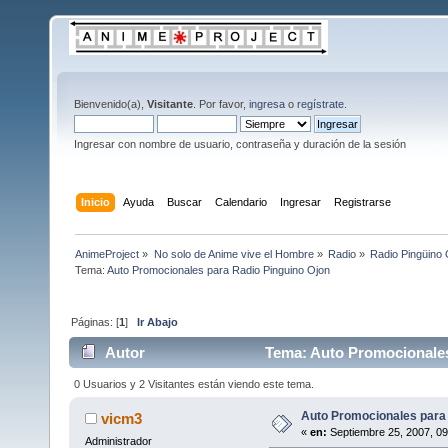
Bienvenido(a),
Visitante
. Por favor,
ingresa
o
regístrate
.
Ingresar con nombre de usuario, contraseña y duración de la sesión
Inicio
Ayuda
Buscar
Calendario
Ingresar
Registrarse
AnimeProject
»
No solo de Anime vive el Hombre
»
Radio
»
Radio Pingüino 
Tema:
Auto Promocionales para Radio Pinguino Ojon
Páginas: [
1
]
Ir Abajo
Autor
Tema: Auto Promocionales
0 Usuarios y 2 Visitantes están viendo este tema.
Auto Promocionales para 
vicm3
«
en:
Septiembre 25, 2007, 09
Administrador