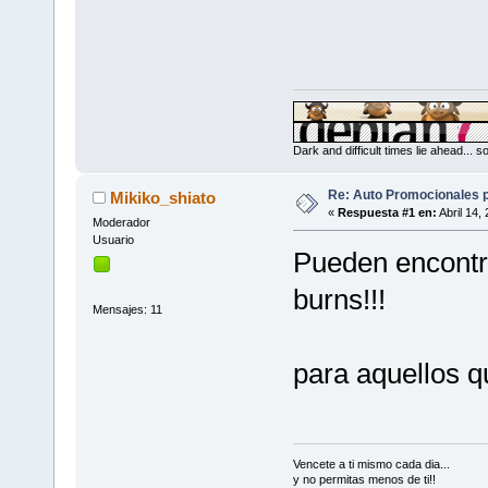
Dark and difficult times lie ahead... 
Re: Auto Promocionales p
Mikiko_shiato
«
Respuesta #1 en:
Abril 14,
Moderador
Usuario
Pueden encontr
burns!!!
Mensajes: 11
para aquellos q
Vencete a ti mismo cada dia...
y no permitas menos de ti!!