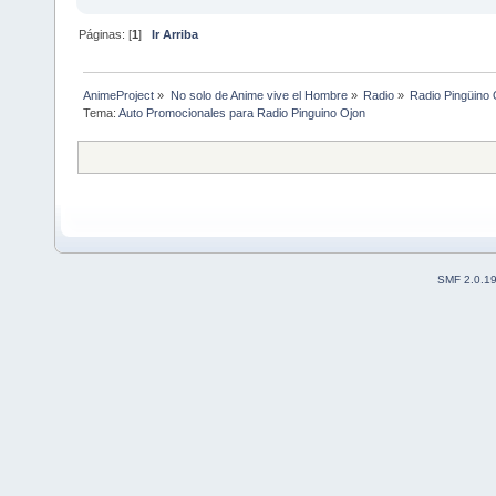
Páginas: [
1
]
Ir Arriba
AnimeProject
»
No solo de Anime vive el Hombre
»
Radio
»
Radio Pingüino 
Tema:
Auto Promocionales para Radio Pinguino Ojon
SMF 2.0.1