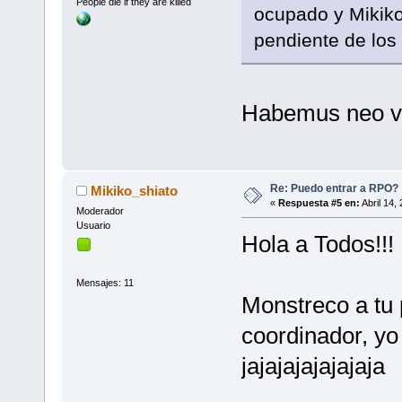
People die if they are killed
ocupado y Mikiko
pendiente de los
Habemus neo vi
Re: Puedo entrar a RPO?
Mikiko_shiato
«
Respuesta #5 en:
Abril 14,
Moderador
Usuario
Hola a Todos!!!
Mensajes: 11
Monstreco a tu 
coordinador, yo 
jajajajajajajaja