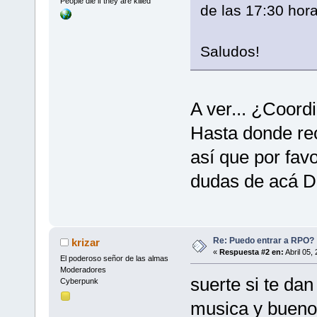
People die if they are killed
de las 17:30 hora
Saludos!
A ver... ¿Coord
Hasta donde re
así que por fav
dudas de acá D
Re: Puedo entrar a RPO?
krizar
«
Respuesta #2 en:
Abril 05,
El poderoso señor de las almas
Moderadores
suerte si te da
Cyberpunk
musica y buenos