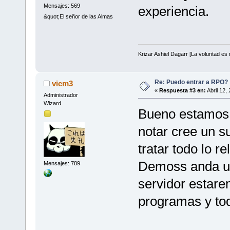
Mensajes: 569
experiencia.
&quot;El señor de las Almas
Krizar Ashiel Dagarr [La voluntad es m
Re: Puedo entrar a RPO?
vicm3
«
Respuesta #3 en:
Abril 12,
Administrador
Wizard
Bueno estamos
notar cree un s
tratar todo lo 
Demoss anda un
Mensajes: 789
servidor estare
programas y tod