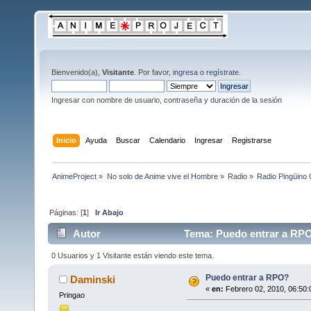
Bienvenido(a),
Visitante
. Por favor,
ingresa
o
regístrate
.
Ingresar con nombre de usuario, contraseña y duración de la sesión
Inicio
Ayuda
Buscar
Calendario
Ingresar
Registrarse
AnimeProject
»
No solo de Anime vive el Hombre
»
Radio
»
Radio Pingüino 
Páginas: [
1
]
Ir Abajo
Autor
Tema: Puedo entrar a RPO
0 Usuarios y 1 Visitante están viendo este tema.
Puedo entrar a RPO?
Daminski
«
en:
Febrero 02, 2010, 06:50:
Pringao