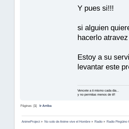
Y pues si!!!
si alguien quie
hacerlo atrave
Estoy a su serv
levantar este p
Vencete a ti mismo cada dia...
y no permitas menos de ti!!
Páginas: [
1
]
Ir Arriba
AnimeProject
»
No solo de Anime vive el Hombre
»
Radio
»
Radio Pingüino 