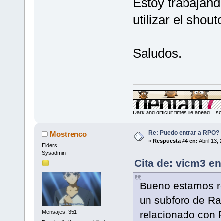
Estoy trabajand
utilizar el shoutc
Saludos.
Dark and difficult times lie ahead... 
Re: Puedo entrar a RPO?
Mostrenco
«
Respuesta #4 en:
Abril 13,
Elders
Sysadmin
Cita de: vicm3 en
Bueno estamos r
un subforo de Rad
Mensajes: 351
relacionado con 