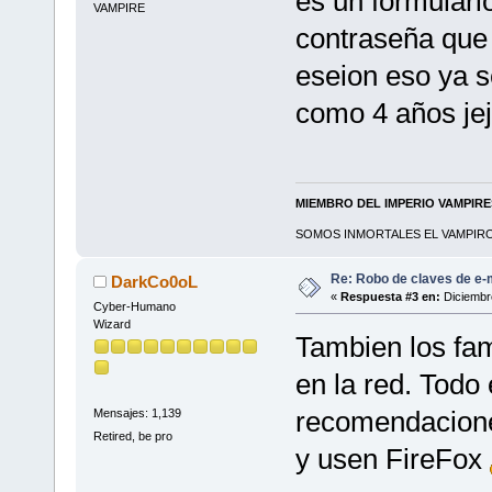
es un formulari
VAMPIRE
contraseña que 
eseion eso ya s
como 4 años jej
MIEMBRO DEL IMPERIO VAMPIR
SOMOS INMORTALES EL VAMPIRO 
Re: Robo de claves de e-m
DarkCo0oL
«
Respuesta #3 en:
Diciembre
Cyber-Humano
Wizard
Tambien los fa
en la red. Todo
recomendaciones
Mensajes: 1,139
Retired, be pro
y usen FireFox