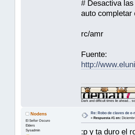
# Desactiva las
auto completar 
rc/amr
Fuente:
http://www.elun
Dark and difficult times lie ahead... 
Re: Robo de claves de e-m
Nodens
«
Respuesta #1 en:
Diciembre
El Señor Oscuro
Elders
:p y ta duro el
Sysadmin