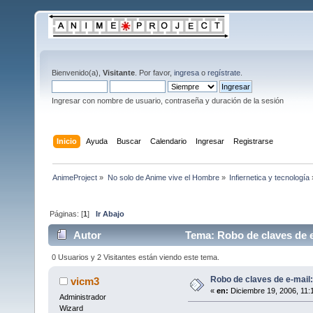
Bienvenido(a),
Visitante
. Por favor,
ingresa
o
regístrate
.
Ingresar con nombre de usuario, contraseña y duración de la sesión
Inicio
Ayuda
Buscar
Calendario
Ingresar
Registrarse
AnimeProject
»
No solo de Anime vive el Hombre
»
Infiernetica y tecnología
Páginas: [
1
]
Ir Abajo
Autor
Tema: Robo de claves de e
0 Usuarios y 2 Visitantes están viendo este tema.
Robo de claves de e-mail:
vicm3
«
en:
Diciembre 19, 2006, 11:
Administrador
Wizard