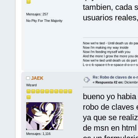
tambien, cada s
Mensajes: 257
usuarios reales
No Pity For The Majority
Now we're tied - Until death us do par
Now i'm making my way inside
Now i'm feeding myself with you
And the more I grow the more you de
Now we're tied until death us do part
L-o-c-k-space-t-h-e-space-d-o-o-r-s
Re: Robo de claves de e-m
JAEK
«
Respuesta #2 en:
Diciembre
Wizard
bueno yo habia 
robo de claves
ya que se reali
de msn en html 
Mensajes: 1,116