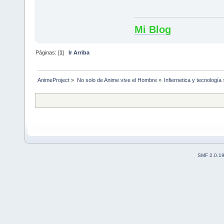
Mi Blog
Páginas: [
1
]
Ir Arriba
AnimeProject
»
No solo de Anime vive el Hombre
»
Infiernetica y tecnología
SMF 2.0.1