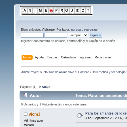
Bienvenido(a),
Visitante
. Por favor,
ingresa
o
regístrate
.
Ingresar con nombre de usuario, contraseña y duración de la sesión
Inicio
Ayuda
Buscar
Calendario
Ingresar
Registrarse
AnimeProject
»
No solo de Anime vive el Hombre
»
Infiernetica y tecnología
Páginas: [
1
]
Ir Abajo
Autor
Tema: Para los amantes de
0 Usuarios y 1 Visitante están viendo este tema.
Para los amantes de lo c
vicm3
«
en:
Septiembre 23, 2006, 03
Administrador
Wizard