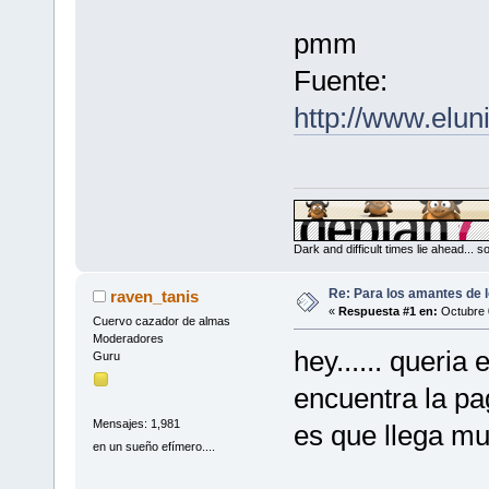
pmm
Fuente:
http://www.elun
Dark and difficult times lie ahead... 
Re: Para los amantes de 
raven_tanis
«
Respuesta #1 en:
Octubre 
Cuervo cazador de almas
Moderadores
hey...... queria 
Guru
encuentra la pag
Mensajes: 1,981
es que llega mua
en un sueño efímero....