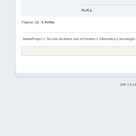
Pu.R.a
Páginas: [
1
]
Ir Arriba
AnimeProject
»
No solo de Anime vive el Hombre
»
Infiernetica y tecnología
SMF 2.0.1