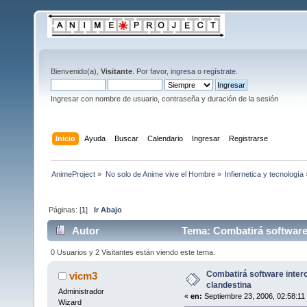
Bienvenido(a),
Visitante
. Por favor,
ingresa
o
regístrate
.
Ingresar con nombre de usuario, contraseña y duración de la sesión
Inicio
Ayuda
Buscar
Calendario
Ingresar
Registrarse
AnimeProject
»
No solo de Anime vive el Hombre
»
Infiernetica y tecnología
Páginas: [
1
]
Ir Abajo
Autor
Tema: Combatirá software 
0 Usuarios y 2 Visitantes están viendo este tema.
Combatirá software inte
vicm3
clandestina
Administrador
«
en:
Septiembre 23, 2006, 02:58:11
Wizard