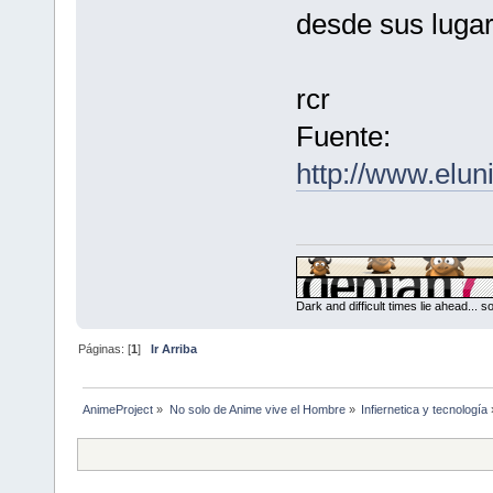
desde sus lugar
rcr
Fuente:
http://www.elun
Dark and difficult times lie ahead... 
Páginas: [
1
]
Ir Arriba
AnimeProject
»
No solo de Anime vive el Hombre
»
Infiernetica y tecnología