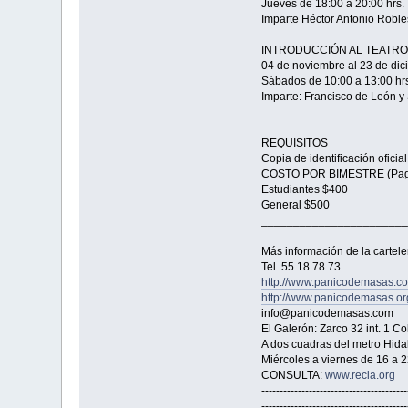
Jueves de 18:00 a 20:00 hrs.
Imparte Héctor Antonio Roble
INTRODUCCIÓN AL TEATRO
04 de noviembre al 23 de di
Sábados de 10:00 a 13:00 hr
Imparte: Francisco de León y
REQUISITOS
Copia de identificación oficial
COSTO POR BIMESTRE (Pag
Estudiantes $400
General $500
_______________________
Más información de la cartele
Tel. 55 18 78 73
http://www.panicodemasas.c
http://www.panicodemasas.or
info@panicodemasas.com
El Galerón: Zarco 32 int. 1 C
A dos cuadras del metro Hida
Miércoles a viernes de 16 a 2
CONSULTA:
www.recia.org
----------------------------------------
----------------------------------------