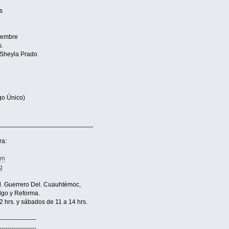
s
ciembre
s.
 Sheyla Prado
o Único)
__________________________
ra:
om
g
ol. Guerrero Del. Cuauhtémoc,
lgo y Reforma.
2 hrs. y sábados de 11 a 14 hrs.
------------------
------------------