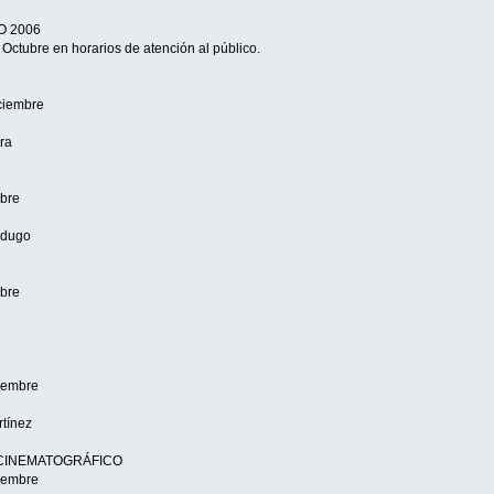
O 2006
e Octubre en horarios de atención al público.
iciembre
ra
mbre
rdugo
mbre
ciembre
rtínez
 CINEMATOGRÁFICO
ciembre