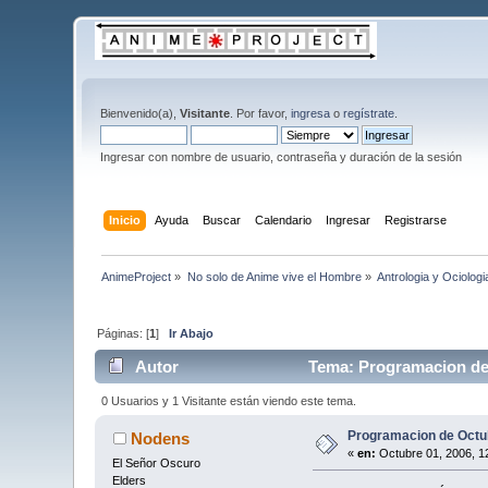
Bienvenido(a),
Visitante
. Por favor,
ingresa
o
regístrate
.
Ingresar con nombre de usuario, contraseña y duración de la sesión
Inicio
Ayuda
Buscar
Calendario
Ingresar
Registrarse
AnimeProject
»
No solo de Anime vive el Hombre
»
Antrologia y Ociologi
Páginas: [
1
]
Ir Abajo
Autor
Tema: Programacion de 
0 Usuarios y 1 Visitante están viendo este tema.
Programacion de Octub
Nodens
«
en:
Octubre 01, 2006, 1
El Señor Oscuro
Elders