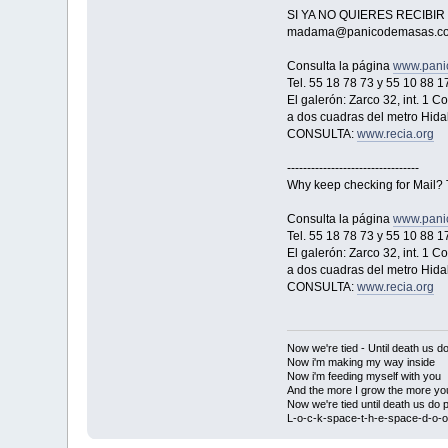
SI YA NO QUIERES RECIBI
madama@panicodemasas.c
Consulta la página
www.pani
Tel. 55 18 78 73 y 55 10 88 1
El galerón: Zarco 32, int. 1 
a dos cuadras del metro Hida
CONSULTA:
www.recia.org
---------------------------------
Why keep checking for Mail?
Consulta la página
www.pani
Tel. 55 18 78 73 y 55 10 88 1
El galerón: Zarco 32, int. 1 
a dos cuadras del metro Hida
CONSULTA:
www.recia.org
Now we're tied - Until death us do
Now i'm making my way inside
Now i'm feeding myself with you
And the more I grow the more yo
Now we're tied until death us do p
L-o-c-k-space-t-h-e-space-d-o-o-