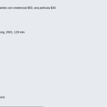
antes con credencial $50, una película $30.
ng, 2001, 129 min.
ozu)
__________________________