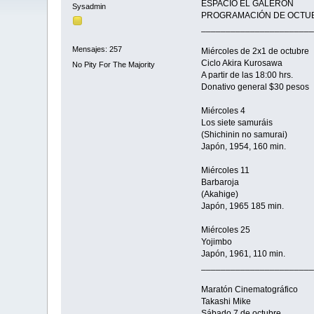
ESPACIO EL GALERÓN
Sysadmin
PROGRAMACIÓN DE OCTU
_______________________
Mensajes: 257
Miércoles de 2x1 de octubre
Ciclo Akira Kurosawa
No Pity For The Majority
A partir de las 18:00 hrs.
Donativo general $30 pesos
Miércoles 4
Los siete samuráis
(Shichinin no samurai)
Japón, 1954, 160 min.
Miércoles 11
Barbaroja
(Akahige)
Japón, 1965 185 min.
Miércoles 25
Yojimbo
Japón, 1961, 110 min.
_______________________
Maratón Cinematográfico
Takashi Mike
Sábado 7 de octubre