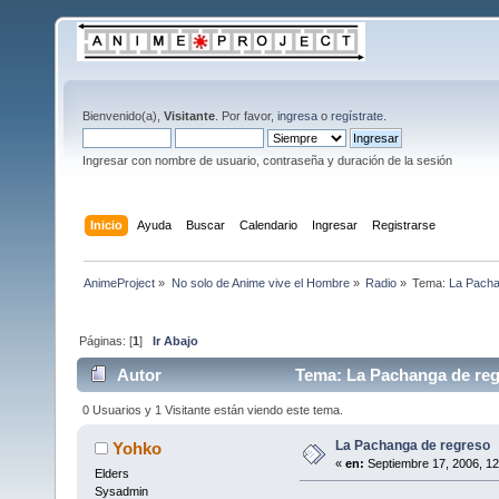
Bienvenido(a),
Visitante
. Por favor,
ingresa
o
regístrate
.
Ingresar con nombre de usuario, contraseña y duración de la sesión
Inicio
Ayuda
Buscar
Calendario
Ingresar
Registrarse
AnimeProject
»
No solo de Anime vive el Hombre
»
Radio
»
Tema:
La Pacha
Páginas: [
1
]
Ir Abajo
Autor
Tema: La Pachanga de reg
0 Usuarios y 1 Visitante están viendo este tema.
La Pachanga de regreso
Yohko
«
en:
Septiembre 17, 2006, 12
Elders
Sysadmin