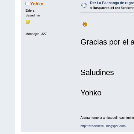
Re: La Pachanga de regr
Yohko
«
Respuesta #4 en:
Septiemb
Elders
Sysadmin
Mensajes: 327
Gracias por el
Saludines
Yohko
Atentamente la amiga del huachimin
http://araceli8940.blogspot.com