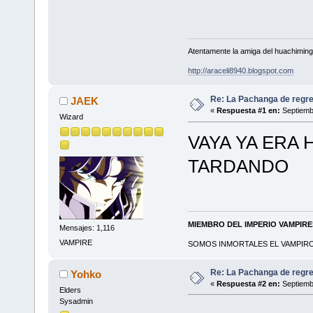
Atentamente la amiga del huachimin
http://araceli8940.blogspot.com
Re: La Pachanga de regr
JAEK
«
Respuesta #1 en:
Septiemb
Wizard
VAYA YA ERA 
TARDANDO
MIEMBRO DEL IMPERIO VAMPIR
Mensajes: 1,116
VAMPIRE
SOMOS INMORTALES EL VAMPIRO 
Re: La Pachanga de regr
Yohko
«
Respuesta #2 en:
Septiemb
Elders
Sysadmin