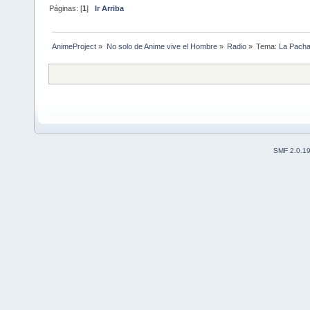
Páginas: [
1
]
Ir Arriba
AnimeProject
»
No solo de Anime vive el Hombre
»
Radio
»
Tema:
La Pacha
SMF 2.0.1