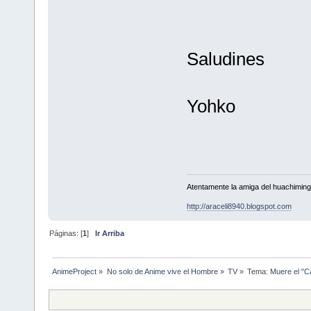
Saludines
Yohko
Atentamente la amiga del huachimin
http://araceli8940.blogspot.com
Páginas: [
1
]
Ir Arriba
AnimeProject
»
No solo de Anime vive el Hombre
»
TV
»
Tema:
Muere el "C