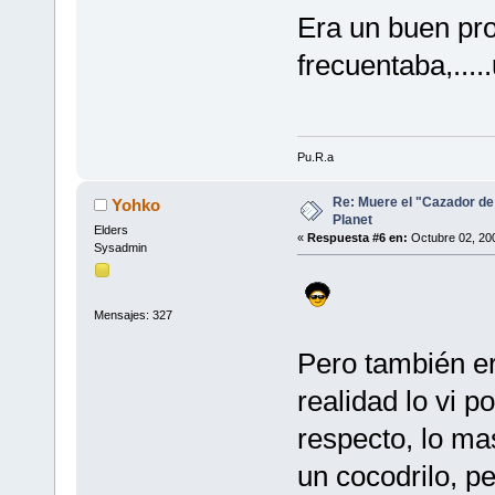
Era un buen pro
frecuentaba,....
Pu.R.a
Re: Muere el "Cazador de
Yohko
Planet
Elders
«
Respuesta #6 en:
Octubre 02, 200
Sysadmin
Mensajes: 327
Pero también er
realidad lo vi 
respecto, lo ma
un cocodrilo, pe