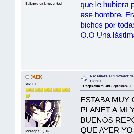
que le hubiera 
Bailemos en la oscuridad
ese hombre. Er
bichos por tod
O.O Una lástima
Re: Muere el "Cazador de
JAEK
Planet
Wizard
«
Respuesta #2 en:
Septiembre 05, 
ESTABA MUY 
PLANET A MI 
BUENOS REPO
QUE AYER YO 
Mensajes: 1,116