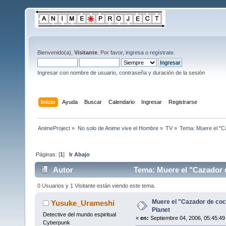
Bienvenido(a),
Visitante
. Por favor,
ingresa
o
regístrate
.
Ingresar con nombre de usuario, contraseña y duración de la sesión
Inicio
Ayuda
Buscar
Calendario
Ingresar
Registrarse
AnimeProject
»
No solo de Anime vive el Hombre
»
TV
»
Tema:
Muere el "C
Páginas: [
1
]
Ir Abajo
Autor
Tema: Muere el "Cazador d
0 Usuarios y 1 Visitante están viendo este tema.
Muere el "Cazador de coc
Yusuke_Urameshi
Planet
Detective del mundo espiritual
«
en:
Septiembre 04, 2006, 05:45:49
Cyberpunk