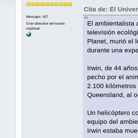
Cita de: El Unive
Mensajes: 407
El ambientalista a
Gran detective del mundo
espiritual
televisión ecológ
Planet, murió el 
durante una exped
Irwin, de 44 años
pecho por el anim
2.100 kilómetros 
Queensland, al oe
Un helicóptero c
equipo del ambien
Irwin estaba muert