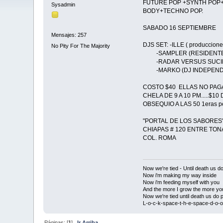
FUTURE POP +SYNTH POP
Sysadmin
BODY+TECHNO POP.
SABADO 16 SEPTIEMBRE
Mensajes: 257
DJS SET: -ILLE ( produccione
No Pity For The Majority
-SAMPLER (RESIDENTE 
-RADAR VERSUS SUCIDI
-MARKO (DJ INDEPEND
COSTO $40 ELLAS NO PAGA
CHELA DE 9 A 10 PM.....$1
OBSEQUIO A LAS 50 1eras per
"PORTAL DE LOS SABORES
CHIAPAS # 120 ENTRE TO
COL. ROMA
Now we're tied - Until death us do
Now i'm making my way inside
Now i'm feeding myself with you
And the more I grow the more yo
Now we're tied until death us do p
L-o-c-k-space-t-h-e-space-d-o-o-
Páginas: [
1
]
Ir Arriba