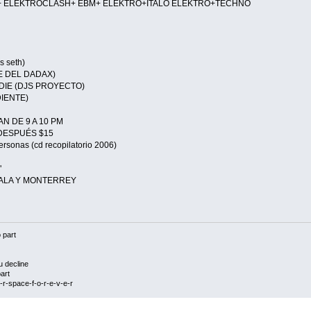
+ ELEKTROCLASH+ EBM+ ELEKTRO+ITALO ELEKTRO+TECHNO
s seth)
DEL DADAX)
E (DJS PROYECTO)
IENTE)
N DE 9 A 10 PM
0 DESPUÉS $15
sonas (cd recopilatorio 2006)
"
NALA Y MONTERREY
 part
u decline
art
r-space-f-o-r-e-v-e-r