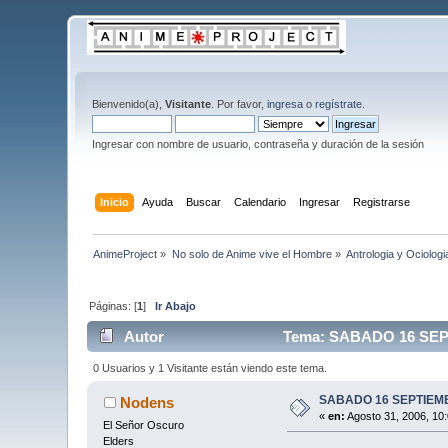
Bienvenido(a),
Visitante
. Por favor,
ingresa
o
regístrate
.
Ingresar con nombre de usuario, contraseña y duración de la sesión
Inicio
Ayuda
Buscar
Calendario
Ingresar
Registrarse
AnimeProject
»
No solo de Anime vive el Hombre
»
Antrologia y Ociologi
Páginas: [
1
]
Ir Abajo
Autor
Tema: SABADO 16 SEP
0 Usuarios y 1 Visitante están viendo este tema.
SABADO 16 SEPTIEM
Nodens
«
en:
Agosto 31, 2006, 10
El Señor Oscuro
Elders