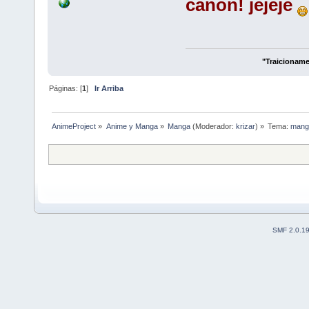
cañon! jejeje
"Traicioname
Páginas: [
1
]
Ir Arriba
AnimeProject
»
Anime y Manga
»
Manga
(Moderador:
krizar
) »
Tema:
manga
SMF 2.0.1