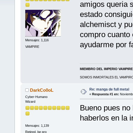
amigos queria 
estado consigui
alchemisct y p
compro cuanto c
Mensajes: 1,116
ayudarme por f
VAMPIRE
MIEMBRO DEL IMPERIO VAMPIR
SOMOS INMORTALES EL VAMPIRO 
Re: manga de full metal
DarkCo0oL
«
Respuesta #1 en:
Noviembr
Cyber-Humano
Wizard
Bueno pues no l
haberlos en la i
Mensajes: 1,139
Retired, be pro