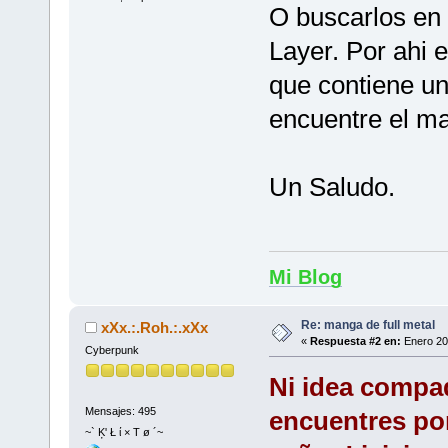
O buscarlos en
Layer. Por ahi 
que contiene un
encuentre el ma
Un Saludo.
Mi Blog
Re: manga de full metal
xXx.:.Roh.:.xXx
«
Respuesta #2 en:
Enero 20
Cyberpunk
Ni idea compadr
Mensajes: 495
encuentres por
~` Ķ' Ł ί × Τ ø ´~