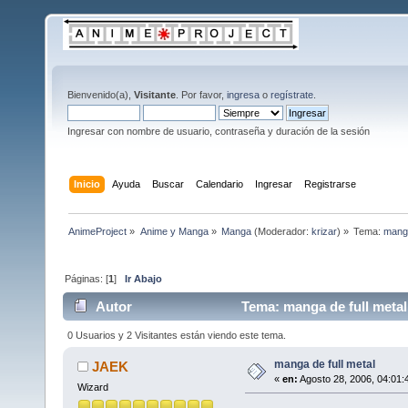
Bienvenido(a),
Visitante
. Por favor,
ingresa
o
regístrate
.
Ingresar con nombre de usuario, contraseña y duración de la sesión
Inicio
Ayuda
Buscar
Calendario
Ingresar
Registrarse
AnimeProject
»
Anime y Manga
»
Manga
(Moderador:
krizar
) »
Tema:
manga
Páginas: [
1
]
Ir Abajo
Autor
Tema: manga de full metal
0 Usuarios y 2 Visitantes están viendo este tema.
manga de full metal
JAEK
«
en:
Agosto 28, 2006, 04:01:
Wizard