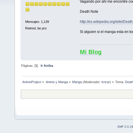
Vagando por ahi me encontre con
Death Note
http://es.wikipedia.org/wiki/Deat
Mensajes: 1,139
Retired, be pro
Si alguien si el manga esta en to
Mi Blog
Páginas: [
1
]
Ir Arriba
AnimeProject
»
Anime y Manga
»
Manga
(Moderador:
krizar
) »
Tema:
Deat
SMF 2.0.1