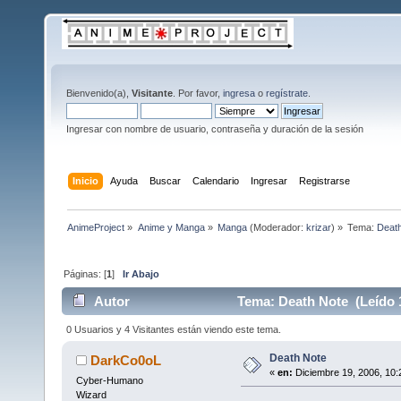
Bienvenido(a),
Visitante
. Por favor,
ingresa
o
regístrate
.
Ingresar con nombre de usuario, contraseña y duración de la sesión
Inicio
Ayuda
Buscar
Calendario
Ingresar
Registrarse
AnimeProject
»
Anime y Manga
»
Manga
(Moderador:
krizar
) »
Tema:
Deat
Páginas: [
1
]
Ir Abajo
Autor
Tema: Death Note (Leído 
0 Usuarios y 4 Visitantes están viendo este tema.
Death Note
DarkCo0oL
«
en:
Diciembre 19, 2006, 10:
Cyber-Humano
Wizard