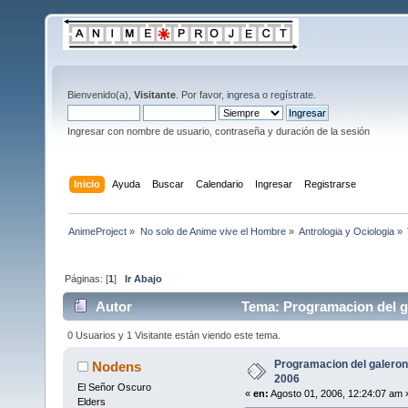
Bienvenido(a),
Visitante
. Por favor,
ingresa
o
regístrate
.
Ingresar con nombre de usuario, contraseña y duración de la sesión
Inicio
Ayuda
Buscar
Calendario
Ingresar
Registrarse
AnimeProject
»
No solo de Anime vive el Hombre
»
Antrologia y Ociologia
»
Páginas: [
1
]
Ir Abajo
Autor
Tema: Programacion del ga
0 Usuarios y 1 Visitante están viendo este tema.
Programacion del galeron
Nodens
2006
El Señor Oscuro
«
en:
Agosto 01, 2006, 12:24:07 am 
Elders