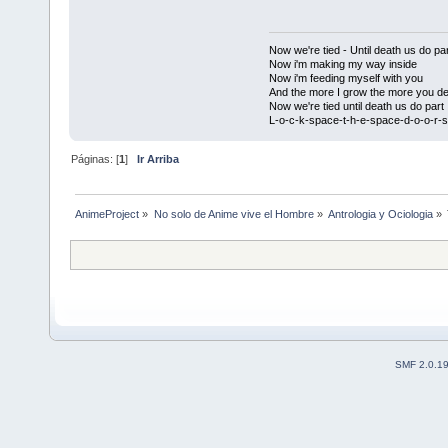
Now we're tied - Until death us do par
Now i'm making my way inside
Now i'm feeding myself with you
And the more I grow the more you de
Now we're tied until death us do part
L-o-c-k-space-t-h-e-space-d-o-o-r-s
Páginas: [
1
]
Ir Arriba
AnimeProject
»
No solo de Anime vive el Hombre
»
Antrologia y Ociologia
»
SMF 2.0.1