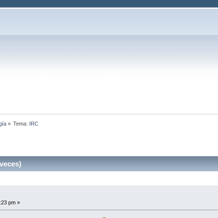
gía
»
Tema:
IRC
veces)
5:23 pm »