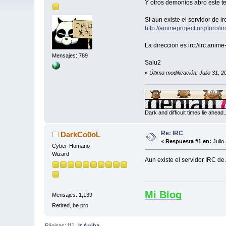
Y otros demonios abro este t
Si aun existe el servidor de 
http://animeproject.org/foro/
La direccion es irc://irc.anim
Mensajes: 789
Salu2
«
Última modificación: Julio 31, 
Dark and difficult times lie ahead
Re: IRC
DarkCo0oL
«
Respuesta #1 en:
Julio
Cyber-Humano
Wizard
Aun existe el servidor IRC de
Mi Blog
Mensajes: 1,139
Retired, be pro
Páginas: [
1
]
Ir Arriba