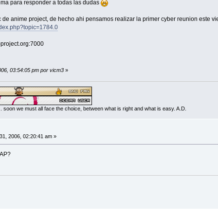
ema para responder a todas las dudas
irc de anime project, de hecho ahi pensamos realizar la primer cyber reunion este
index.php?topic=1784.0
e-project.org:7000
2006, 03:54:05 pm por vicm3
»
... soon we must all face the choice, between what is right and what is easy. A.D.
 31, 2006, 02:20:41 am »
 AP?