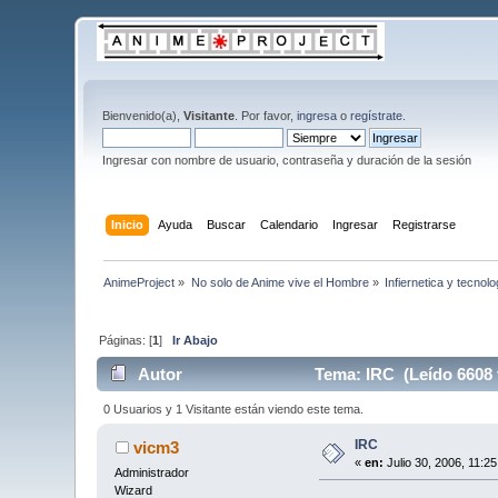
Bienvenido(a),
Visitante
. Por favor,
ingresa
o
regístrate
.
Ingresar con nombre de usuario, contraseña y duración de la sesión
Inicio
Ayuda
Buscar
Calendario
Ingresar
Registrarse
AnimeProject
»
No solo de Anime vive el Hombre
»
Infiernetica y tecnolo
Páginas: [
1
]
Ir Abajo
Autor
Tema: IRC (Leído 6608 
0 Usuarios y 1 Visitante están viendo este tema.
IRC
vicm3
«
en:
Julio 30, 2006, 11:2
Administrador
Wizard