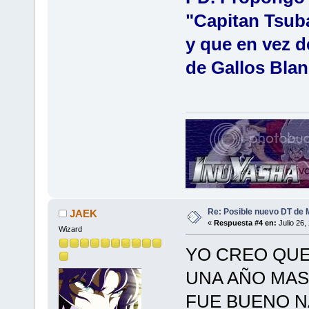
"Capitan Tsub
y que en vez d
de Gallos Blan
Re: Posible nuevo DT de 
JAEK
«
Respuesta #4 en:
Julio 26,
Wizard
YO CREO QUE
UNA AÑO MAS
FUE BUENO N