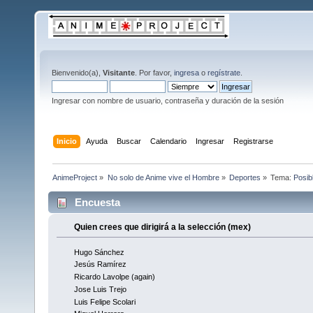
Bienvenido(a),
Visitante
. Por favor,
ingresa
o
regístrate
.
Ingresar con nombre de usuario, contraseña y duración de la sesión
Inicio
Ayuda
Buscar
Calendario
Ingresar
Registrarse
AnimeProject
»
No solo de Anime vive el Hombre
»
Deportes
»
Tema:
Posib
Encuesta
Quien crees que dirigirá a la selección (mex)
Hugo Sánchez
Jesús Ramírez
Ricardo Lavolpe (again)
Jose Luis Trejo
Luis Felipe Scolari