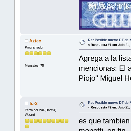
Re: Posible nuevo DT de 
Aztec
«
Respuesta #1 en:
Julio 21,
Programador
Agrega a la list
Mensajes: 75
mencionas: El a
Piojo" Miguel He
Re: Posible nuevo DT de 
fu-2
«
Respuesta #2 en:
Julio 21,
Perro del Mal (Dormir)
Wizard
es que tambien 
menotti, en fin.