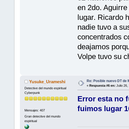
en 2do. Aguirre
lugar. Ricardo h
nadie tuvo a s
concentrados c
deajamos porque
Volpe tuvo su 
Re: Posible nuevo DT de 
Yusuke_Urameshi
«
Respuesta #6 en:
Julio 26,
Detective del mundo espiritual
Cyberpunk
Error esta no 
fuimos lugar 1
Mensajes: 407
Gran detective del mundo
espiritual