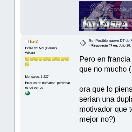
Re: Posible nuevo DT de 
fu-2
«
Respuesta #7 en:
Julio 26,
Perro del Mal (Dormir)
Wizard
Pero en franci
que no mucho (e
Mensajes: 1,237
Errar es de humanos, perdonar
ora que lo pie
es de perros
serian una dup
motivador que 
mejor no?)