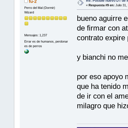
Re: Posible nuevo DT de 
fu-2
«
Respuesta #9 en:
Julio 31,
Perro del Mal (Dormir)
Wizard
bueno aguirre e
de firmar con a
contrato expire
Mensajes: 1,237
Errar es de humanos, perdonar
es de perros
y bianchi no me
por eso apoyo m
que ha tenido m
de ir con el am
milagro que hiz