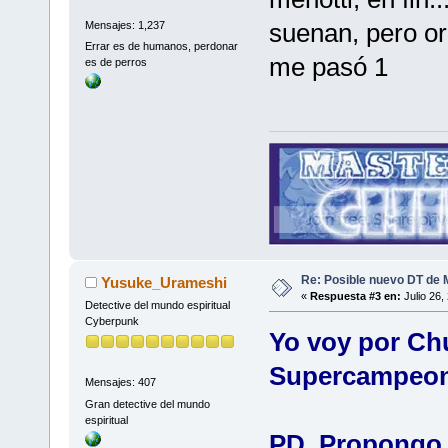
suenan, pero ora
Mensajes: 1,237
Errar es de humanos, perdonar
me pasó 1
es de perros
Re: Posible nuevo DT de 
Yusuke_Urameshi
«
Respuesta #3 en:
Julio 26,
Detective del mundo espiritual
Cyberpunk
Yo voy por Ch
Supercampeon
Mensajes: 407
Gran detective del mundo
espiritual
PD. Propongo 