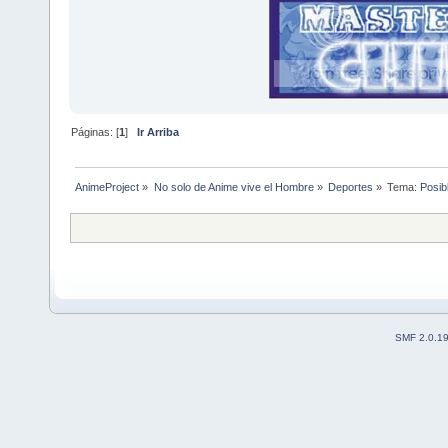
Páginas: [
1
]
Ir Arriba
AnimeProject
»
No solo de Anime vive el Hombre
»
Deportes
»
Tema:
Posib
SMF 2.0.1