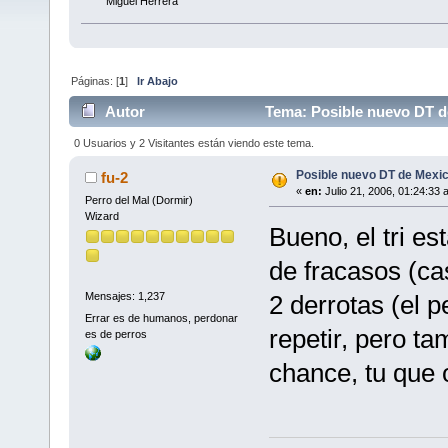
Miguel Herrera
Páginas: [
1
]
Ir Abajo
Autor
Tema: Posible nuevo DT d
0 Usuarios y 2 Visitantes están viendo este tema.
Posible nuevo DT de Mexi
fu-2
«
en:
Julio 21, 2006, 01:24:33 
Perro del Mal (Dormir)
Wizard
Bueno, el tri es
de fracasos (ca
2 derrotas (el 
Mensajes: 1,237
Errar es de humanos, perdonar
repetir, pero t
es de perros
chance, tu que