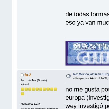
de todas formas
eso ya van much
Re: Mexico, al fin en Euro
fu-2
«
Respuesta #4 en:
Julio 31,
Perro del Mal (Dormir)
Wizard
no me gusta po
europa (investi
wey investigó po
Mensajes: 1,237
Errar es de humanos, perdonar