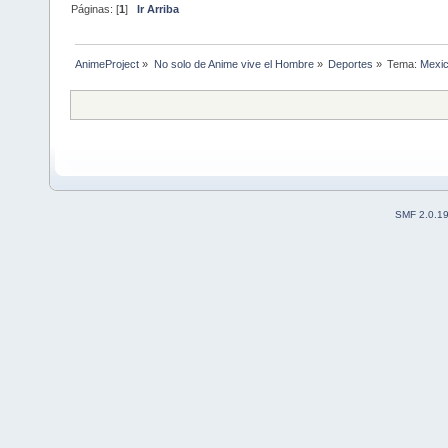
Páginas: [
1
]
Ir Arriba
AnimeProject
»
No solo de Anime vive el Hombre
»
Deportes
»
Tema:
Mexic
SMF 2.0.1