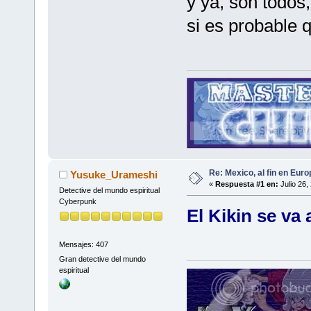
y ya, son todos,
si es probable 
Re: Mexico, al fin en Euro
Yusuke_Urameshi
«
Respuesta #1 en:
Julio 26,
Detective del mundo espiritual
Cyberpunk
El Kikin se va 
Mensajes: 407
Gran detective del mundo
espiritual