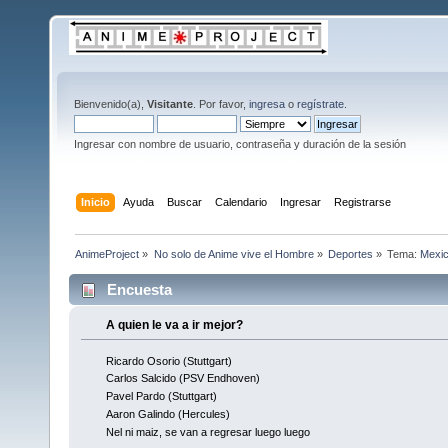
Bienvenido(a),
Visitante
. Por favor,
ingresa
o
regístrate
.
Ingresar con nombre de usuario, contraseña y duración de la sesión
Inicio
Ayuda
Buscar
Calendario
Ingresar
Registrarse
AnimeProject
»
No solo de Anime vive el Hombre
»
Deportes
»
Tema:
Mexic
Encuesta
A quien le va a ir mejor?
Ricardo Osorio (Stuttgart)
Carlos Salcido (PSV Endhoven)
Pavel Pardo (Stuttgart)
Aaron Galindo (Hercules)
Nel ni maiz, se van a regresar luego luego