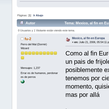
Páginas: [
1
]
Ir Abajo
Autor
Tema: Mexico, al fin en E
0 Usuarios y 1 Visitante están viendo este tema.
Mexico, al fin en Europa
fu-2
«
en:
Julio 21, 2006, 05:54:11 
Perro del Mal (Dormir)
Wizard
Como al fin Eur
un pais de frij
posiblemente ex
Mensajes: 1,237
Errar es de humanos, perdonar
tenemos por cie
es de perros
momento, quisie
mas por allá