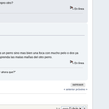
mpro otro?
En línea
es un perro sino mas bien una foca con mucho pelo o dos ya
aprenda las malas mañas del otro perro.
En línea
y ahora que?"
IMPRIMIR
« anterior
próximo »
Ir a: