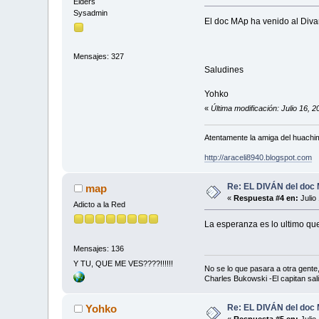
Elders
Sysadmin
El doc MAp ha venido al Divan
Mensajes: 327
Saludines
Yohko
«
Última modificación: Julio 16, 
Atentamente la amiga del huachi
http://araceli8940.blogspot.com
Re: EL DIVÁN del doc
map
«
Respuesta #4 en:
Julio
Adicto a la Red
La esperanza es lo ultimo q
Mensajes: 136
Y TU, QUE ME VES????!!!!!!
No se lo que pasara a otra gent
Charles Bukowski -El capitan sal
Re: EL DIVÁN del doc
Yohko
«
Respuesta #5 en:
Julio