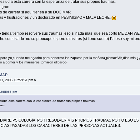
estudia esta carrera con la esperanza de tratar sus propios traumas.
logran.
s de carrera si aqui tienen a su DOC MAP.
as y frustraciones y un doctorado en PESIMISMO y MALA LECHE.
do tenga tiempo resolvere sus traumas, eso si nada mas que sea corto ME DAN
 he contestado. no se preocupe espere otras tres (si tiene suerte) Pa eso soy mi p
e,pero yo,cuando me agacho para ponerme los zapatos por la mañana,pienso:"Ah,dios mio ¿
io a comer y los marineros tomaron el barco-
 MAP
 11, 2006, 02:59:51 pm »
 02:55:55 pm
tudia esta carrera con la esperanza de tratar sus propios traumas.
ran.
DIARE PSICOLOGÍA, POR RESOLVER MIS PROPIOS TRAUMAS POR Q ESO ES 
NCIAS PASADAS LOS CARACTERES DE LAS PERSONAS ACTUALES.