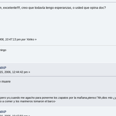
, excelente!!!!, creo que todavía tengo esperanzas, o usted que opina doc?
2006, 10:47:13 pm por Yohko
»
mingo
 MAP
 15, 2006, 12:44:42 pm »
ue muere
e,pero yo,cuando me agacho para ponerme los zapatos por la mañana,pienso:"Ah,dios mio ¿
io a comer y los marineros tomaron el barco-
 MAP
 16, 2006, 10:47:50 pm »