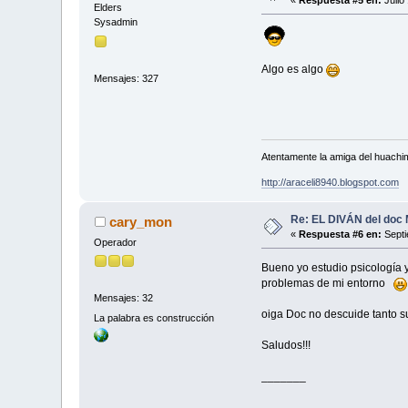
Elders
Sysadmin
Algo es algo
Mensajes: 327
Atentamente la amiga del huachi
http://araceli8940.blogspot.com
Re: EL DIVÁN del doc
cary_mon
«
Respuesta #6 en:
Septi
Operador
Bueno yo estudio psicología 
problemas de mi entorno
Mensajes: 32
oiga Doc no descuide tanto s
La palabra es construcción
Saludos!!!
_______