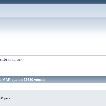
DIVÁN del doc MAP
c MAP (Leído 17630 veces)
P
5:55 pm »