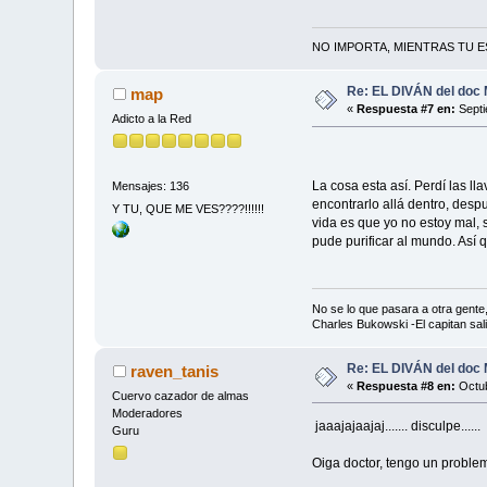
NO IMPORTA, MIENTRAS TU ES
Re: EL DIVÁN del doc
map
«
Respuesta #7 en:
Septi
Adicto a la Red
La cosa esta así. Perdí las 
Mensajes: 136
encontrarlo allá dentro, des
Y TU, QUE ME VES????!!!!!!
vida es que yo no estoy mal, 
pude purificar al mundo. Así 
No se lo que pasara a otra gent
Charles Bukowski -El capitan sal
Re: EL DIVÁN del doc
raven_tanis
«
Respuesta #8 en:
Octub
Cuervo cazador de almas
Moderadores
jaaajajaajaj....... disculpe......
Guru
Oiga doctor, tengo un problem