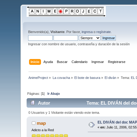
Bienvenido(a),
Visitante
. Por favor,
ingresa
o
regístrate
.
Ingresar con nombre de usuario, contraseña y duración de la sesión
Inicio
Ayuda
Buscar
Calendario
Ingresar
Registrarse
AnimeProject
»
La covacha
»
El bote de basura
»
El diván
»
Tema:
EL 
Páginas: [
1
]
Ir Abajo
Autor
Tema: EL DIVÁN del do
0 Usuarios y 1 Visitante están viendo este tema.
EL DIVÁN del doc MA
map
«
en:
Julio 11, 2006, 02:5
Adicto a la Red