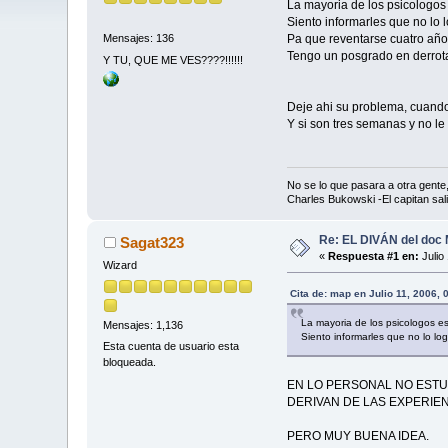
La mayoria de los psicologos 
Siento informarles que no lo 
Pa que reventarse cuatro año
Mensajes: 136
Tengo un posgrado en derrot
Y TU, QUE ME VES????!!!!!!
Deje ahi su problema, cuan
Y si son tres semanas y no le
No se lo que pasara a otra gent
Charles Bukowski -El capitan sal
Re: EL DIVÁN del doc
Sagat323
«
Respuesta #1 en:
Julio
Wizard
Cita de: map en Julio 11, 2006,
La mayoria de los psicologos es
Mensajes: 1,136
Siento informarles que no lo log
Esta cuenta de usuario esta
bloqueada.
EN LO PERSONAL NO ESTU
DERIVAN DE LAS EXPERIE
PERO MUY BUENA IDEA.