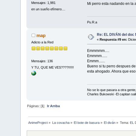
Mensajes: 1,981
Mi perro esta nadando en la a
en un sueño efímero....
Pu.R.a
Re: EL DIVÁN del doc
map
«
Respuesta #9 en:
Dicie
Adicto a la Red
Emmmmm.....
Emmmm......
Emmm.......
Mensajes: 136
Bueno si tu perro despues de
Y TU, QUE ME VES????!!!!!!
esta ahogado. Ahora que eso 
No se lo que pasara a otra gent
Charles Bukowski -El capitan sal
Páginas: [
1
]
Ir Arriba
AnimeProject
»
La covacha
»
El bote de basura
»
El diván
»
Tema:
EL 