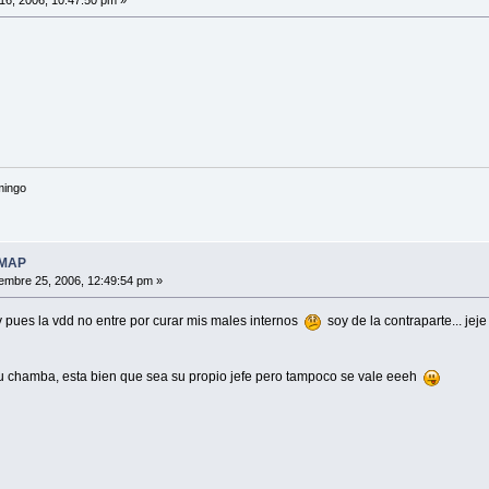
mingo
 MAP
embre 25, 2006, 12:49:54 pm »
y pues la vdd no entre por curar mis males internos
soy de la contraparte... jej
u chamba, esta bien que sea su propio jefe pero tampoco se vale eeeh