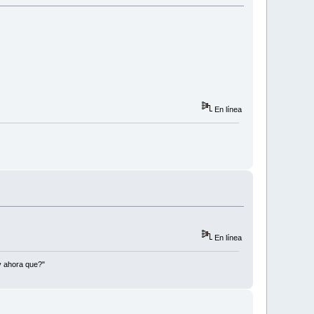
En línea
En línea
y ahora que?"