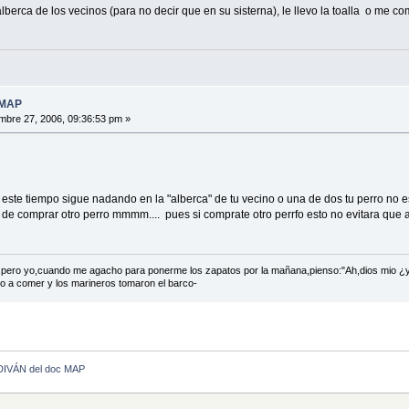
lberca de los vecinos (para no decir que en su sisterna), le llevo la toalla o me co
 MAP
mbre 27, 2006, 09:36:53 pm »
 este tiempo sigue nadando en la "alberca" de tu vecino o una de dos tu perro no 
de comprar otro perro mmmm.... pues si comprate otro perrfo esto no evitara que 
e,pero yo,cuando me agacho para ponerme los zapatos por la mañana,pienso:"Ah,dios mio ¿
io a comer y los marineros tomaron el barco-
DIVÁN del doc MAP