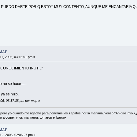
PUEDO DARTE POR Q ESTOY MUY CONTENTO, AUNQUE ME ENCANTARIA Q 
 MAP
 11, 2006, 03:15:51 pm »
L CONOCIMIENTO INUTIL"
 no se hace......
ya se hizo.
2006, 03:17:38 pm por map
»
e,pero yo,cuando me agacho para ponerme los zapatos por la mañana,pienso:"Ah,dios mio ¿
io a comer y los marineros tomaron el barco-
 MAP
 12, 2006, 02:06:27 pm »