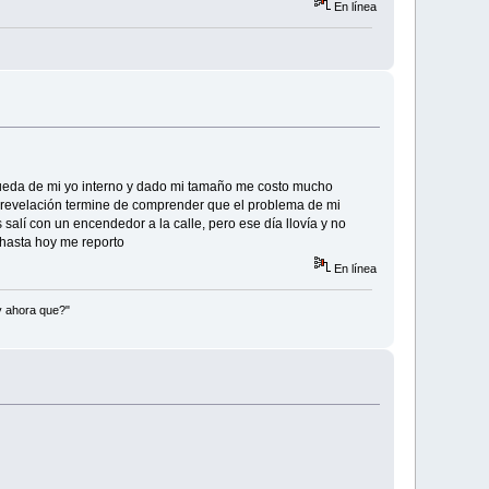
En línea
squeda de mi yo interno y dado mi tamaño me costo mucho
a revelación termine de comprender que el problema de mi
salí con un encendedor a la calle, pero ese día llovía y no
e hasta hoy me reporto
En línea
y ahora que?"