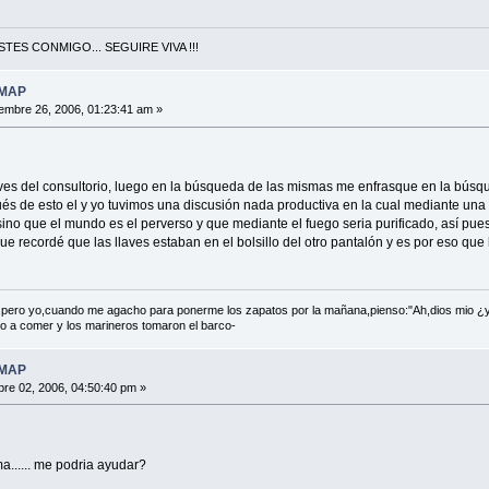
TES CONMIGO... SEGUIRE VIVA !!!
 MAP
embre 26, 2006, 01:23:41 am »
llaves del consultorio, luego en la búsqueda de las mismas me enfrasque en la bú
pués de esto el y yo tuvimos una discusión nada productiva en la cual mediante un
sino que el mundo es el perverso y que mediante el fuego seria purificado, así pues 
que recordé que las llaves estaban en el bolsillo del otro pantalón y es por eso qu
e,pero yo,cuando me agacho para ponerme los zapatos por la mañana,pienso:"Ah,dios mio ¿
io a comer y los marineros tomaron el barco-
 MAP
re 02, 2006, 04:50:40 pm »
a...... me podria ayudar?