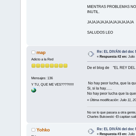
MIENTRAS PROBLEMAS NO 
INUTIL.
JAJAJAJAJAJAJAJAJAJAJA
SALUDOS LEO
Re: EL DIVÁN del doc
map
«
Respuesta #2 en:
Julio
Adicto a la Red
De el blog de "EL REY DE
Mensajes: 136
No hay peor lucha, que la que
Y TU, QUE ME VES????!!!!!!
Si, si la hay.......
No hay peor lucha que la que 
«
Última modificación: Julio 11, 
No se lo que pasara a otra gent
Charles Bukowski -El capitan sal
Re: EL DIVÁN del doc
Yohko
«
Respuesta #3 en:
Julio