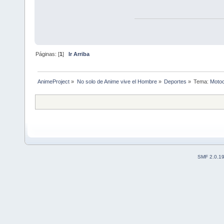
Páginas: [
1
]
Ir Arriba
AnimeProject
»
No solo de Anime vive el Hombre
»
Deportes
»
Tema:
Motoc
SMF 2.0.1