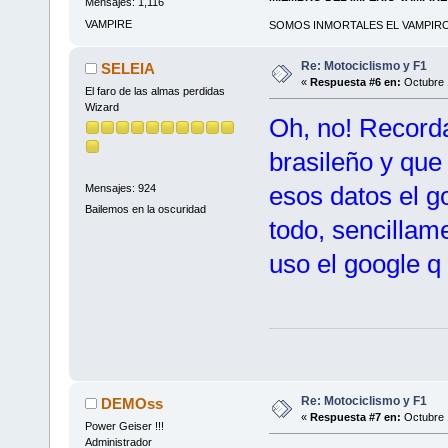
Mensajes: 1,116
VAMPIRE
SOMOS INMORTALES EL VAMPIRO 
Re: Motociclismo y F1
SELEIA
«
Respuesta #6 en:
Octubre 
El faro de las almas perdidas
Wizard
Oh, no! Record
brasileño y qu
esos datos el 
Mensajes: 924
Bailemos en la oscuridad
todo, sencillame
uso el google q
Re: Motociclismo y F1
DEMOss
«
Respuesta #7 en:
Octubre 
Power Geiser !!!
Administrador