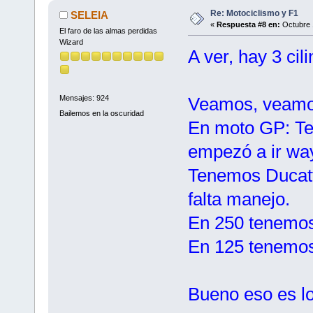
Re: Motociclismo y F1
SELEIA
«
Respuesta #8 en:
Octubre 
El faro de las almas perdidas
Wizard
A ver, hay 3 ci
Veamos, veamo
Mensajes: 924
Bailemos en la oscuridad
En moto GP: T
empezó a ir way
Tenemos Ducatti
falta manejo.
En 250 tenemos
En 125 tenemos
Bueno eso es lo