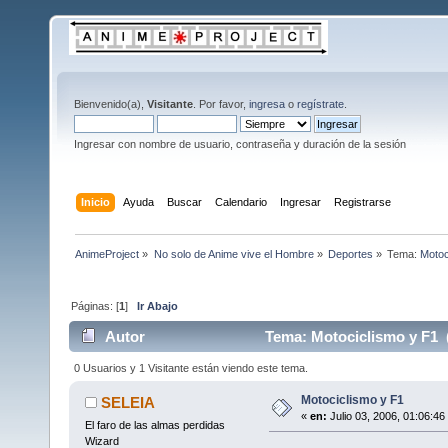
Bienvenido(a),
Visitante
. Por favor,
ingresa
o
regístrate
.
Ingresar con nombre de usuario, contraseña y duración de la sesión
Inicio
Ayuda
Buscar
Calendario
Ingresar
Registrarse
AnimeProject
»
No solo de Anime vive el Hombre
»
Deportes
»
Tema:
Motoc
Páginas: [
1
]
Ir Abajo
Autor
Tema: Motociclismo y F1 
0 Usuarios y 1 Visitante están viendo este tema.
Motociclismo y F1
SELEIA
«
en:
Julio 03, 2006, 01:06:46
El faro de las almas perdidas
Wizard