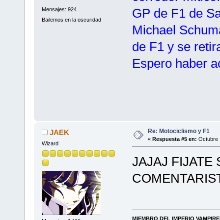
GP de F1 de Sa
Mensajes: 924
Bailemos en la oscuridad
Michael Schum
de F1 y se retir
Espero haber ac
Re: Motociclismo y F1
JAEK
«
Respuesta #5 en:
Octubre 
Wizard
JAJAJ FIJAT
COMENTARIST
MIEMBRO DEL IMPERIO VAMPIR