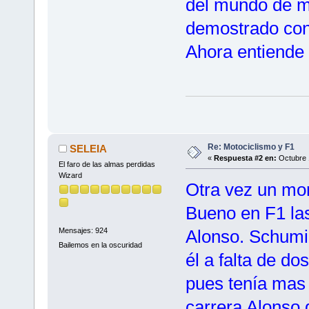
del mundo de m
demostrado con
Ahora entiende 
Re: Motociclismo y F1
SELEIA
«
Respuesta #2 en:
Octubre 
El faro de las almas perdidas
Wizard
Otra vez un mo
Bueno en F1 las
Alonso. Schumi
Mensajes: 924
Bailemos en la oscuridad
él a falta de do
pues tenía mas 
carrera Alonso