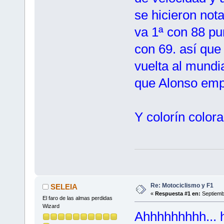
se hicieron not
va 1ª con 88 pu
con 69. así que
vuelta al mundia
que Alonso empi
Y colorín color
Re: Motociclismo y F1
SELEIA
«
Respuesta #1 en:
Septiembr
El faro de las almas perdidas
Wizard
Ahhhhhhhhh... 