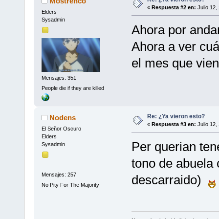
Mostrenco
«
Respuesta #2 en:
Julio 12,
Elders
Sysadmin
Ahora por anda
Ahora a ver cuá
el mes que vien
Mensajes: 351
People die if they are killed
Re: ¿Ya vieron esto?
Nodens
«
Respuesta #3 en:
Julio 12,
El Señor Oscuro
Elders
Per querian tene
Sysadmin
tono de abuela 
Mensajes: 257
descarraido)
No Pity For The Majority