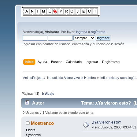
Bienvenido(a),
Visitante
. Por favor,
ingresa
o
regístrate
.
Ingresar con nombre de usuario, contraseña y duración de la sesión
Inicio
Ayuda
Buscar
Calendario
Ingresar
Registrarse
AnimeProject
»
No solo de Anime vive el Hombre
»
Infiernetica y tecnología
Páginas: [
1
]
Ir Abajo
Autor
Tema: ¿Ya vieron esto? (L
0 Usuarios y 1 Visitante están viendo este tema.
¿Ya vieron esto?
Mostrenco
«
en:
Julio 02, 2006, 03:44:31
Elders
Sysadmin