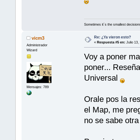
Sometimes it´s the smallest decisions
Re: ¿Ya vieron esto?
vicm3
«
Respuesta #5 en:
Julio 13,
Administrador
Wizard
Voy a poner mas
poner... Reseñad
Universal
Mensajes: 789
Orale pos la re
el Map, me preg
no se sabe otra