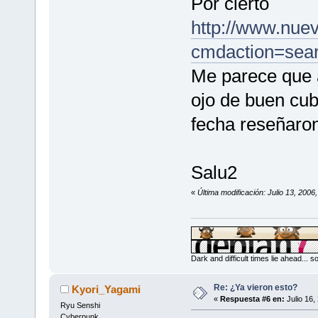
Por cierto
http://www.nue
cmdaction=sea
Me parece que a
ojo de buen cub
fecha reseñaro
Salu2
«
Última modificación: Julio 13, 200
Dark and difficult times lie ahead... 
Re: ¿Ya vieron esto?
Kyori_Yagami
«
Respuesta #6 en:
Julio 16,
Ryu Senshi
Cyberpunk