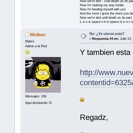
Now we're tied - Until death us do par
Now i'm making my way inside
Now i'm feeding myself with you
And the more I grow the more you de
Now we're tied until death us do part
L-o-c-k-space-t-h-e-space-d-o-o-r-s
Re: ¿Ya vieron esto?
Wolken
«
Respuesta #4 en:
Julio 13,
Elders
Adicto a la Red
Y tambien esta
http://www.nue
contentid=6325
Mensajes: 106
Aqui desteando :D
Regadz,