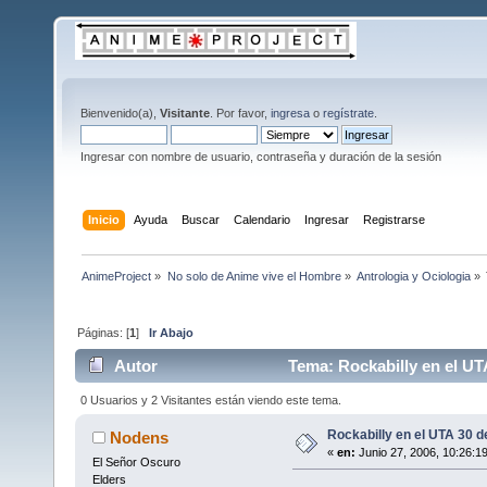
Bienvenido(a),
Visitante
. Por favor,
ingresa
o
regístrate
.
Ingresar con nombre de usuario, contraseña y duración de la sesión
Inicio
Ayuda
Buscar
Calendario
Ingresar
Registrarse
AnimeProject
»
No solo de Anime vive el Hombre
»
Antrologia y Ociologia
»
Páginas: [
1
]
Ir Abajo
Autor
Tema: Rockabilly en el UTA
0 Usuarios y 2 Visitantes están viendo este tema.
Rockabilly en el UTA 30 de
Nodens
«
en:
Junio 27, 2006, 10:26:1
El Señor Oscuro
Elders