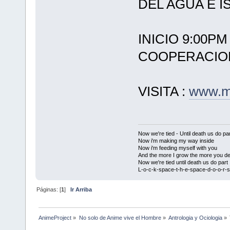
DEL AGUA E I
INICIO 9:00PM
COOPERACION
VISITA :
www.my
Now we're tied - Until death us do par
Now i'm making my way inside
Now i'm feeding myself with you
And the more I grow the more you de
Now we're tied until death us do part
L-o-c-k-space-t-h-e-space-d-o-o-r-s
Páginas: [
1
]
Ir Arriba
AnimeProject
»
No solo de Anime vive el Hombre
»
Antrologia y Ociologia
»