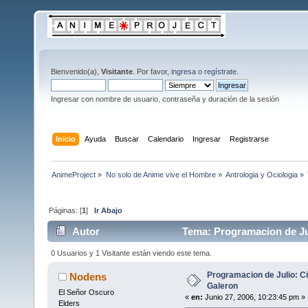
Bienvenido(a),
Visitante
. Por favor,
ingresa
o
regístrate
.
Ingresar con nombre de usuario, contraseña y duración de la sesión
Inicio
Ayuda
Buscar
Calendario
Ingresar
Registrarse
AnimeProject
»
No solo de Anime vive el Hombre
»
Antrologia y Ociologia
»
Páginas: [
1
]
Ir Abajo
Autor
Tema: Programacion de Juli
0 Usuarios y 1 Visitante están viendo este tema.
Programacion de Julio: Cin
Nodens
Galeron
El Señor Oscuro
«
en:
Junio 27, 2006, 10:23:45 pm »
Elders