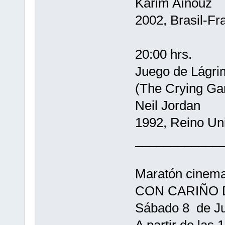
Karim Aïnouz
2002, Brasil-Fr
20:00 hrs.
Juego de Lágri
(The Crying G
Neil Jordan
1992, Reino Uni
____________
Maratón cinema
CON CARIÑO 
Sábado 8 de Ju
A partir de las 