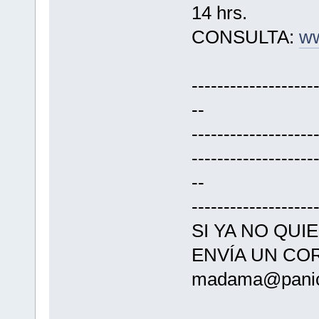
14 hrs.
CONSULTA:
ww
-------------------
--
-------------------
-------------------
--
-------------------
SI YA NO QUI
ENVÍA UN CO
madama@pani