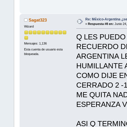
Re: México-Argentina ¿se
Sagat323
«
Respuesta #8 en:
Junio 24,
Wizard
Q LES PUEDO 
Mensajes: 1,136
RECUERDO DE
Esta cuenta de usuario esta
ARGENTINA L
bloqueada.
HUMILLANTE A 
COMO DIJE E
CERRADO 2 -1
ME QUITA NA
ESPERANZA V
ASI Q TERMIN