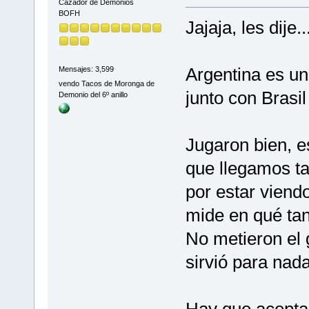
Cazador de Demonios
BOFH
Jajaja, les dije
Argentina es un
Mensajes: 3,599
vendo Tacos de Moronga de
junto con Brasil
Demonio del 6º anillo
Jugaron bien, e
que llegamos ta
por estar viendo
mide en qué tan
No metieron el 
sirvió para nada