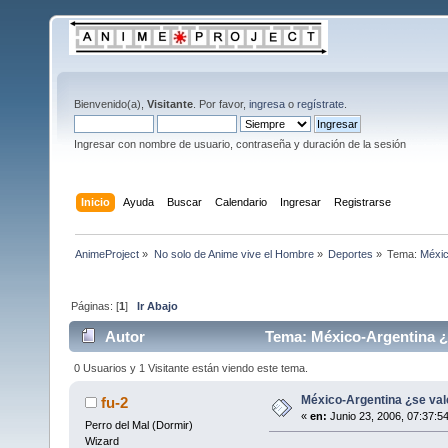
Bienvenido(a),
Visitante
. Por favor,
ingresa
o
regístrate
.
Ingresar con nombre de usuario, contraseña y duración de la sesión
Inicio
Ayuda
Buscar
Calendario
Ingresar
Registrarse
AnimeProject
»
No solo de Anime vive el Hombre
»
Deportes
»
Tema:
Méxic
Páginas: [
1
]
Ir Abajo
Autor
Tema: México-Argentina ¿s
0 Usuarios y 1 Visitante están viendo este tema.
México-Argentina ¿se val
fu-2
«
en:
Junio 23, 2006, 07:37:5
Perro del Mal (Dormir)
Wizard