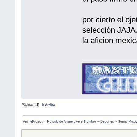
por cierto el oj
selección JAJ
la aficion mexi
Páginas: [
1
]
Ir Arriba
AnimeProject
»
No solo de Anime vive el Hombre
»
Deportes
»
Tema:
Méxic