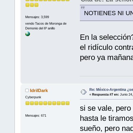
NOTIENES NI U
Mensajes: 3,599
vendo Tacos de Moronga de
Demonio del 6º anillo
En la selección
el ridículo cont
pero ya mañana
Re: México-Argentina ¿se
IdrilDark
«
Respuesta #7 en:
Junio 24,
Cyberpunk
si se vale, per
Mensajes: 671
hasta le tiramos
sueño, pero na