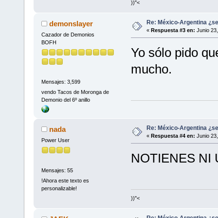
))"<
Re: México-Argentina ¿se
demonslayer
«
Respuesta #3 en:
Junio 23,
Cazador de Demonios
BOFH
Yo sólo pido qu
mucho.
Mensajes: 3,599
vendo Tacos de Moronga de
Demonio del 6º anillo
Re: México-Argentina ¿se
nada
«
Respuesta #4 en:
Junio 23,
Power User
NOTIENES NI
Mensajes: 55
!Ahora este texto es
personalizable!
))"<