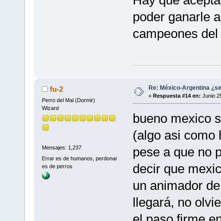
Hay que aceptar
poder ganarle a
campeones del
Re: México-Argentina ¿se
fu-2
«
Respuesta #14 en:
Junio 25
Perro del Mal (Dormir)
Wizard
bueno mexico se
(algo asi como 
pese a que no p
Mensajes: 1,237
Errar es de humanos, perdonar
decir que mexic
es de perros
un animador de 
llegará, no olvi
el paso firme en