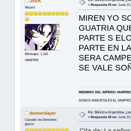
Re: México-Argentina ¿se
JAEK
«
Respuesta #5 en:
Junio 23,
Wizard
MIREN YO S
GUATRIA QU
PARTE S EL
PARTE EN L
Mensajes: 1,116
SERA CAMPE
VAMPIRE
SE VALE SOÑ
MIEMBRO DEL IMPERIO VAMPIR
SOMOS INMORTALES EL VAMPIRO 
Re: México-Argentina ¿se
demonslayer
«
Respuesta #6 en:
Junio 23,
Cazador de Demonios
BOFH
Cita de: La señor