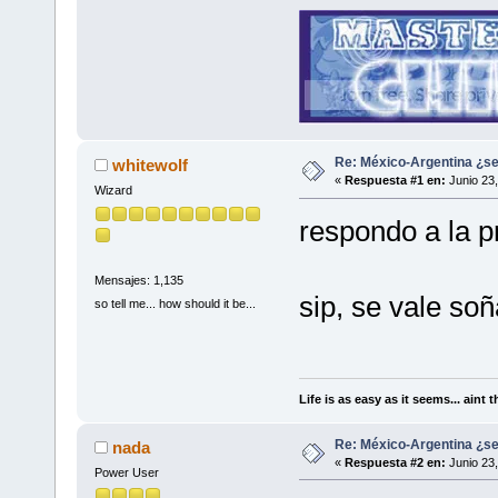
Re: México-Argentina ¿se
whitewolf
«
Respuesta #1 en:
Junio 23,
Wizard
respondo a la pr
Mensajes: 1,135
sip, se vale soñ
so tell me... how should it be...
Life is as easy as it seems... aint t
Re: México-Argentina ¿se
nada
«
Respuesta #2 en:
Junio 23,
Power User