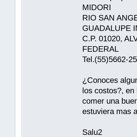
MIDORI
RIO SAN ANGEL
GUADALUPE I
C.P. 01020, 
FEDERAL
Tel.(55)5662-2
¿Conoces algun 
los costos?, en
comer una buen
estuviera mas a
Salu2