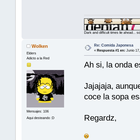
Dark and difficult times lie ahead... 
Re: Comida Japonesa
Wolken
«
Respuesta #1 en:
Junio 17,
Elders
Adicto a la Red
Ah si, la onda 
Jajajaja, aunqu
coce la sopa esa
Mensajes: 106
Regardz,
Aqui desteando :D