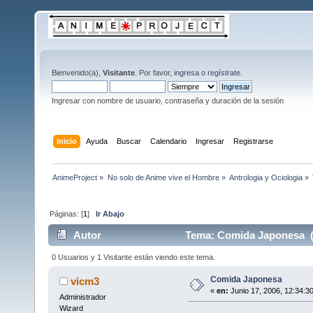
Bienvenido(a),
Visitante
. Por favor,
ingresa
o
regístrate
.
Ingresar con nombre de usuario, contraseña y duración de la sesión
Inicio
Ayuda
Buscar
Calendario
Ingresar
Registrarse
AnimeProject
»
No solo de Anime vive el Hombre
»
Antrologia y Ociologia
»
Páginas: [
1
]
Ir Abajo
Autor
Tema: Comida Japonesa (L
0 Usuarios y 1 Visitante están viendo este tema.
Comida Japonesa
vicm3
«
en:
Junio 17, 2006, 12:34:3
Administrador
Wizard