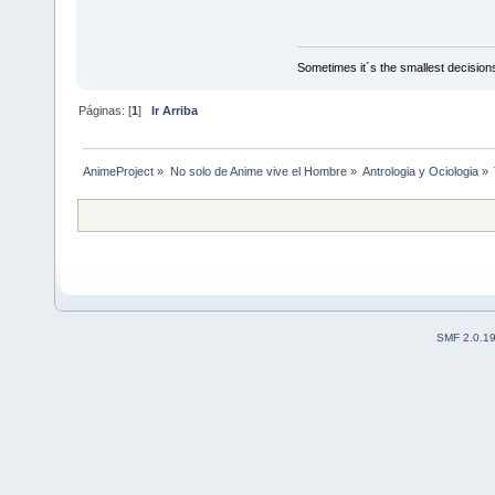
Sometimes it´s the smallest decisions
Páginas: [
1
]
Ir Arriba
AnimeProject
»
No solo de Anime vive el Hombre
»
Antrologia y Ociologia
»
SMF 2.0.1