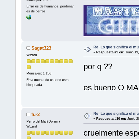
Errar es de humanos, perdonar
es de perros
Re: Lo que significa el mu
Sagat323
«
Respuesta #9 en:
Junio 19,
Wizard
por q ??
Mensajes: 1,136
Esta cuenta de usuario esta
es bueno O M
bloqueada.
Re: Lo que significa el mu
fu-2
«
Respuesta #10 en:
Junio 2
Perro del Mal (Dormir)
Wizard
cruelmente esp