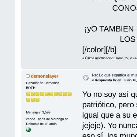
CONOS
¡yO TAMBIEN
LOS
[/color][/b]
«
Última modificación: Junio 15, 2006
Re: Lo que significa el mu
demonslayer
«
Respuesta #7 en:
Junio 16,
Cazador de Demonios
BOFH
Yo no soy así 
patriótico, pero
igual que a su 
Mensajes: 3,599
vendo Tacos de Moronga de
jejeje). Yo nunc
Demonio del 6º anillo
eso sí, los mun