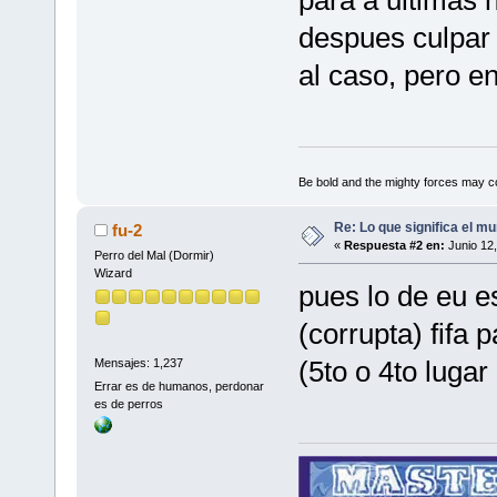
para a ultimas 
despues culpar 
al caso, pero en 
Be bold and the mighty forces may c
Re: Lo que significa el mu
fu-2
«
Respuesta #2 en:
Junio 12,
Perro del Mal (Dormir)
Wizard
pues lo de eu e
(corrupta) fifa 
(5to o 4to lugar
Mensajes: 1,237
Errar es de humanos, perdonar
es de perros