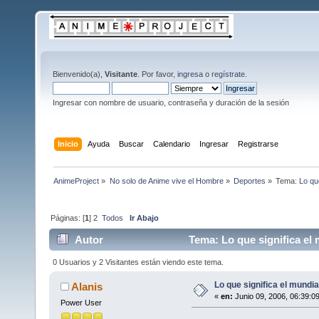
Bienvenido(a),
Visitante
. Por favor,
ingresa
o
regístrate
.
Ingresar con nombre de usuario, contraseña y duración de la sesión
Inicio
Ayuda
Buscar
Calendario
Ingresar
Registrarse
AnimeProject
»
No solo de Anime vive el Hombre
»
Deportes
»
Tema:
Lo qu
Páginas: [
1
]
2
Todos
Ir Abajo
Autor
Tema: Lo que significa el 
0 Usuarios y 2 Visitantes están viendo este tema.
Lo que significa el mundia
Alanis
«
en:
Junio 09, 2006, 06:39:0
Power User