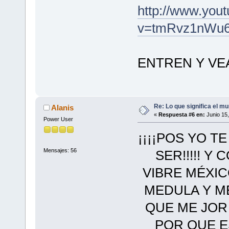
http://www.you
v=tmRvz1nWu
ENTREN Y VEA
Re: Lo que significa el mu
Alanis
«
Respuesta #6 en:
Junio 15,
Power User
¡¡¡¡POS YO T
Mensajes: 56
SER!!!!! Y
VIBRE MÉXIC
MEDULA Y M
QUE ME JOR
POR QUE E