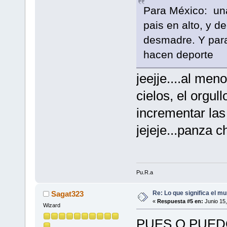
Para México: una
pais en alto, y 
desmadre. Y para
hacen deporte
jeejje....al men
cielos, el orgul
incrementar las
jejeje...panza c
Pu.R.a
Re: Lo que significa el mu
Sagat323
«
Respuesta #5 en:
Junio 15,
Wizard
PUES Q PUEDO