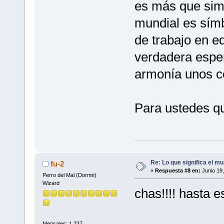
es más que sim
mundial es símb
de trabajo en eq
verdadera esper
armonía unos c
Para ustedes q
Re: Lo que significa el mu
fu-2
«
Respuesta #8 en:
Junio 19,
Perro del Mal (Dormir)
Wizard
chas!!!! hasta 
Mensajes: 1,237