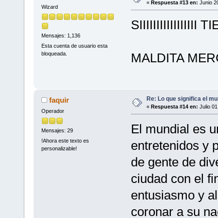
«
Respuesta #13 en:
Junio 2
Wizard
SIIIIIIIIIIIIII
Mensajes: 1,136
Esta cuenta de usuario esta
MALDITA MER
bloqueada.
Re: Lo que significa el mu
faquir
«
Respuesta #14 en:
Julio 01
Operador
El mundial es u
Mensajes: 29
!Ahora este texto es
entretenidos y 
personalizable!
de gente de div
ciudad con el f
entusiasmo y al
coronar a su n