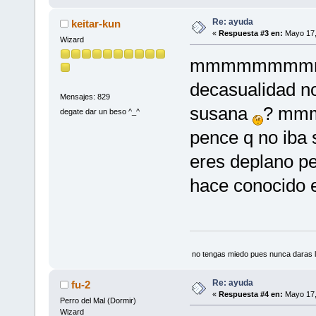
Re: ayuda
keitar-kun
«
Respuesta #3 en:
Mayo 17,
Wizard
mmmmmmmmmm
decasualidad n
Mensajes: 829
susana
? mmm
degate dar un beso ^_^
pence q no iba s
eres deplano pe
hace conocido 
no tengas miedo pues nunca daras l
Re: ayuda
fu-2
«
Respuesta #4 en:
Mayo 17,
Perro del Mal (Dormir)
Wizard