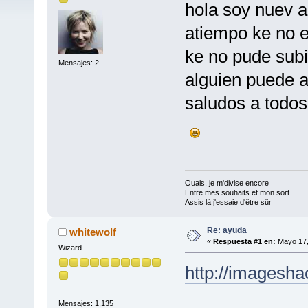
hola soy nuev a
atiempo ke no et
ke no pude subir
Mensajes: 2
alguien puede
saludos a todos
Ouais, je m'divise encore
Entre mes souhaits et mon sort
Assis là j'essaie d'être sûr
Re: ayuda
whitewolf
«
Respuesta #1 en:
Mayo 17,
Wizard
http://imagesha
Mensajes: 1,135