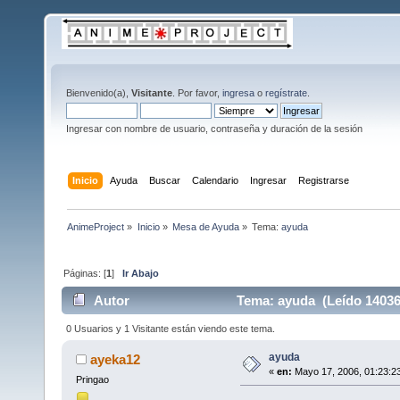
Bienvenido(a),
Visitante
. Por favor,
ingresa
o
regístrate
.
Ingresar con nombre de usuario, contraseña y duración de la sesión
Inicio
Ayuda
Buscar
Calendario
Ingresar
Registrarse
AnimeProject
»
Inicio
»
Mesa de Ayuda
»
Tema:
ayuda 
Páginas: [
1
]
Ir Abajo
Autor
Tema: ayuda (Leído 14036
0 Usuarios y 1 Visitante están viendo este tema.
ayuda
ayeka12
«
en:
Mayo 17, 2006, 01:23:2
Pringao