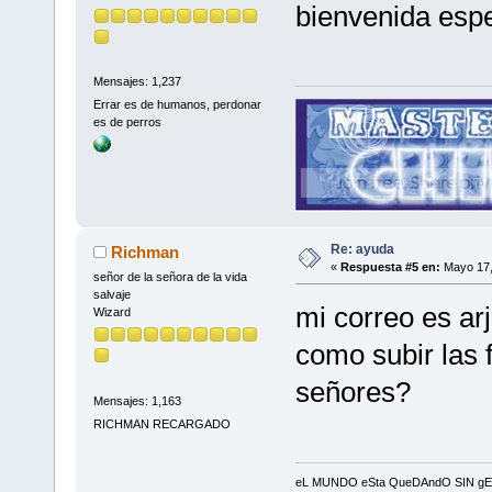
bienvenida esp
Mensajes: 1,237
Errar es de humanos, perdonar
es de perros
Re: ayuda
Richman
«
Respuesta #5 en:
Mayo 17,
señor de la señora de la vida
salvaje
mi correo es a
Wizard
como subir las f
señores?
Mensajes: 1,163
RICHMAN RECARGADO
eL MUNDO eSta QueDAndO SIN gEnIOS