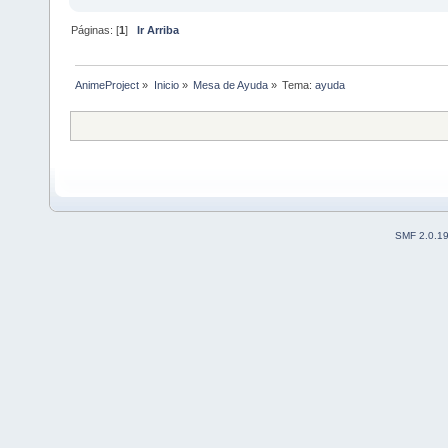
Páginas: [
1
]
Ir Arriba
AnimeProject
»
Inicio
»
Mesa de Ayuda
»
Tema:
ayuda 
SMF 2.0.1