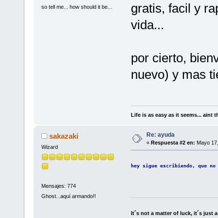
gratis, facil y 
so tell me... how should it be...
vida...
por cierto, bien
nuevo) y mas t
Life is as easy as it seems... aint t
Re: ayuda
sakazaki
«
Respuesta #2 en:
Mayo 17,
Wizard
hey sigue escribiendo, que no
Mensajes: 774
Ghost...aquí armando!!
It´s not a matter of luck, it´s just 