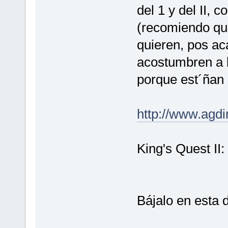
del 1 y del II, 
(recomiendo que 
quieren, pos ac
acostumbren a l
porque est´ñan m
http://www.agdi
King's Quest II
Bájalo en esta d