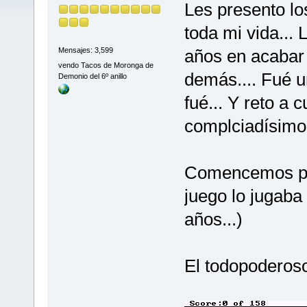
Les presento lo
toda mi vida... 
años en acabar 
Mensajes: 3,599
vendo Tacos de Moronga de
demás.... Fué un
Demonio del 6º anillo
fué... Y reto a 
complciadísimo
Comencemos por
juego lo jugaba
años...)
El todopoderoso