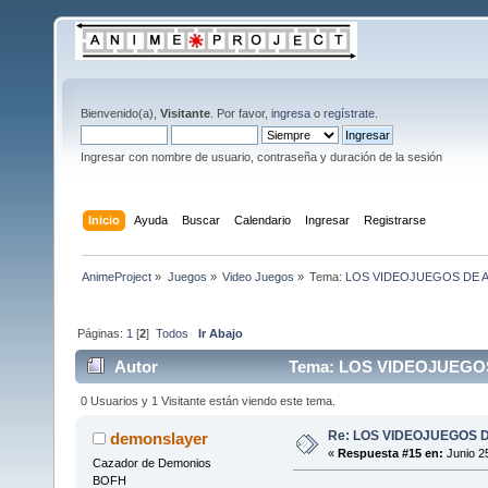
Bienvenido(a),
Visitante
. Por favor,
ingresa
o
regístrate
.
Ingresar con nombre de usuario, contraseña y duración de la sesión
Inicio
Ayuda
Buscar
Calendario
Ingresar
Registrarse
AnimeProject
»
Juegos
»
Video Juegos
»
Tema:
LOS VIDEOJUEGOS DE 
Páginas:
1
[
2
]
Todos
Ir Abajo
Autor
Tema: LOS VIDEOJUEGOS
0 Usuarios y 1 Visitante están viendo este tema.
Re: LOS VIDEOJUEGOS
demonslayer
«
Respuesta #15 en:
Junio 2
Cazador de Demonios
BOFH