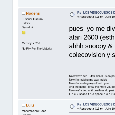
Re: LOS VIDEOJUEGOS
Nodens
«
Respuesta #16 en:
Julio 19
El Señor Oscuro
Elders
pues yo me div
Sysadmin
atari 2600 (est
Mensajes: 257
ahhh snoopy & t
No Pity For The Majority
colecovision y s
Now we're tied - Until death us do par
Now i'm making my way inside
Now i'm feeding myself with you
And the more I grow the more you de
Now we're tied until death us do part
L-o-c-k-space-t-h-e-space-d-o-o-r-s
Re: LOS VIDEOJUEGOS
Lulu
«
Respuesta #17 en:
Julio 19
Mademoiselle Caos
Wizard